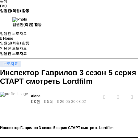
문의
FAQ
임원진(회원) 활동
임원진(회원) 활동
임원진 보도자료
Home
임원진(회원) 활동
임원진 보도자료
임원진 보도자료
보도자료
Инспектор Гаврилов 3 сезон 5 серия
СТАРТ смотреть Lordfilm
alena
0건
5회
26-05-30 08:02
Инспектор Гаврилов 3 сезон 5 серия СТАРТ смотреть Lordfilm