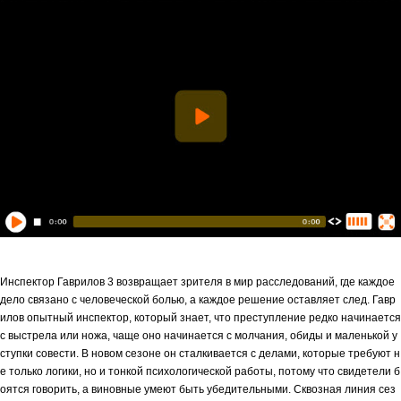
Инспектор Гаврилов 3 возвращает зрителя в мир расследований, где каждое
дело связано с человеческой болью, а каждое решение оставляет след. Гавр
илов опытный инспектор, который знает, что преступление редко начинается
с выстрела или ножа, чаще оно начинается с молчания, обиды и маленькой у
ступки совести. В новом сезоне он сталкивается с делами, которые требуют н
е только логики, но и тонкой психологической работы, потому что свидетели б
оятся говорить, а виновные умеют быть убедительными. Сквозная линия сез