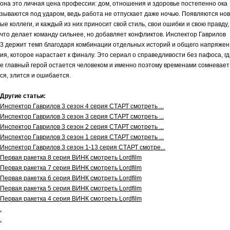
она это личная цена профессии: дом, отношения и здоровье постепенно ока
зываются под ударом, ведь работа не отпускает даже ночью. Появляются нов
ые коллеги, и каждый из них приносит свой стиль, свои ошибки и свою правду,
что делает команду сильнее, но добавляет конфликтов. Инспектор Гаврилов
3 держит темп благодаря комбинации отдельных историй и общего напряжен
ия, которое нарастает к финалу. Это сериал о справедливости без пафоса, гд
е главный герой остается человеком и именно поэтому временами сомневает
ся, злится и ошибается.
Другие статьи:
Инспектор Гаврилов 3 сезон 4 серия СТАРТ смотреть ...
Инспектор Гаврилов 3 сезон 3 серия СТАРТ смотреть ...
Инспектор Гаврилов 3 сезон 2 серия СТАРТ смотреть ...
Инспектор Гаврилов 3 сезон 1 серия СТАРТ смотреть ...
Инспектор Гаврилов 3 сезон 1-13 серия СТАРТ смотре...
Первая ракетка 8 серия ВИНК смотреть Lordfilm
Первая ракетка 7 серия ВИНК смотреть Lordfilm
Первая ракетка 6 серия ВИНК смотреть Lordfilm
Первая ракетка 5 серия ВИНК смотреть Lordfilm
Первая ракетка 4 серия ВИНК смотреть Lordfilm
.
.
.