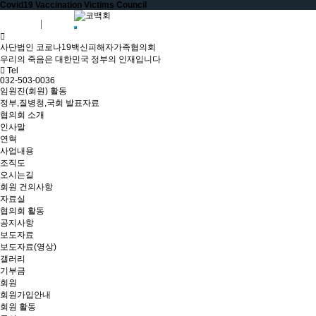
Covid19 Vaccination Victims Council
회원가입
로그인
사단법인 코로나19백신피해자가족협의회
우리의 죽음은 대한민국 정부의 인재입니다
Tel
032-503-0036
임원진(회원) 활동
정부,질병청,국회 발표자료
협의회 소개
인사말
연혁
사업내용
조직도
오시는길
회원 건의사항
자료실
협의회 활동
공지사항
보도자료
보도자료(영상)
갤러리
기부금
회원
회원가입안내
회원 활동