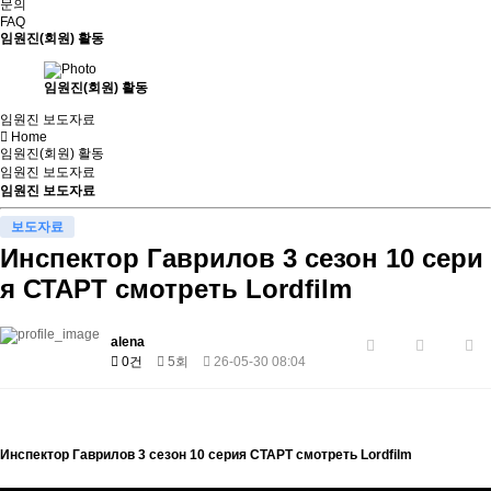
문의
FAQ
임원진(회원) 활동
임원진(회원) 활동
임원진 보도자료
Home
임원진(회원) 활동
임원진 보도자료
임원진 보도자료
보도자료
Инспектор Гаврилов 3 сезон 10 сери
я СТАРТ смотреть Lordfilm
alena
0건
5회
26-05-30 08:04
Инспектор Гаврилов 3 сезон 10 серия СТАРТ смотреть Lordfilm