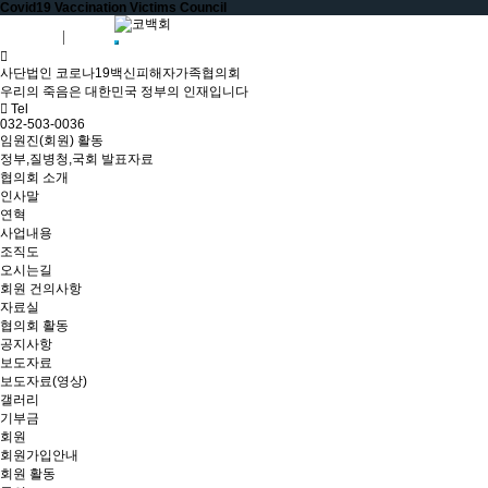
Covid19 Vaccination Victims Council
회원가입
로그인
사단법인 코로나19백신피해자가족협의회
우리의 죽음은 대한민국 정부의 인재입니다
Tel
032-503-0036
임원진(회원) 활동
정부,질병청,국회 발표자료
협의회 소개
인사말
연혁
사업내용
조직도
오시는길
회원 건의사항
자료실
협의회 활동
공지사항
보도자료
보도자료(영상)
갤러리
기부금
회원
회원가입안내
회원 활동