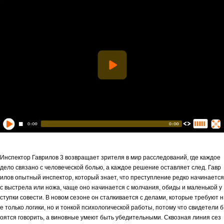
Инспектор Гаврилов 3 возвращает зрителя в мир расследований, где каждое
дело связано с человеческой болью, а каждое решение оставляет след. Гавр
илов опытный инспектор, который знает, что преступление редко начинается
с выстрела или ножа, чаще оно начинается с молчания, обиды и маленькой у
ступки совести. В новом сезоне он сталкивается с делами, которые требуют н
е только логики, но и тонкой психологической работы, потому что свидетели б
оятся говорить, а виновные умеют быть убедительными. Сквозная линия сез