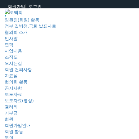
회원가입
로그인
임원진(회원) 활동
정부,질병청,국회 발표자료
협의회 소개
인사말
연혁
사업내용
조직도
오시는길
회원 건의사항
자료실
협의회 활동
공지사항
보도자료
보도자료(영상)
갤러리
기부금
회원
회원가입안내
회원 활동
문의