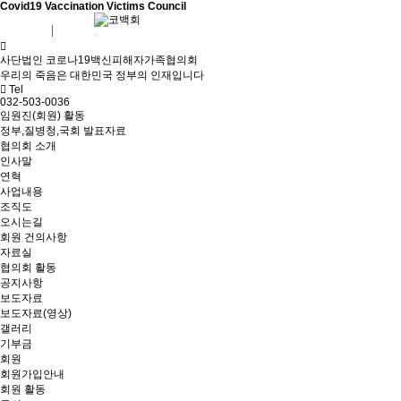
Covid19 Vaccination Victims Council
회원가입
로그인
사단법인 코로나19백신피해자가족협의회
우리의 죽음은 대한민국 정부의 인재입니다
Tel
032-503-0036
임원진(회원) 활동
정부,질병청,국회 발표자료
협의회 소개
인사말
연혁
사업내용
조직도
오시는길
회원 건의사항
자료실
협의회 활동
공지사항
보도자료
보도자료(영상)
갤러리
기부금
회원
회원가입안내
회원 활동