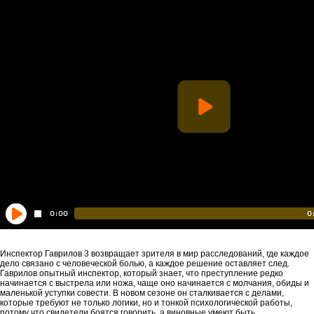
Инспектор Гаврилов 3 возвращает зрителя в мир расследований, где каждое
дело связано с человеческой болью, а каждое решение оставляет след.
Гаврилов опытный инспектор, который знает, что преступление редко
начинается с выстрела или ножа, чаще оно начинается с молчания, обиды и
маленькой уступки совести. В новом сезоне он сталкивается с делами,
которые требуют не только логики, но и тонкой психологической работы,
потому что свидетели боятся говорить, а виновные умеют быть