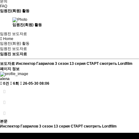
문의
FAQ
임원진(회원) 활동
임원진(회원) 활동
임원진 보도자료
Home
임원진(회원) 활동
임원진 보도자료
임원진 보도자료
보도자료
Инспектор Гаврилов 3 сезон 13 серия СТАРТ смотреть Lordfilm
페이지 정보
alena
0건
6회
26-05-30 08:06
본문
Инспектор Гаврилов 3 сезон 13 серия СТАРТ смотреть Lordfilm