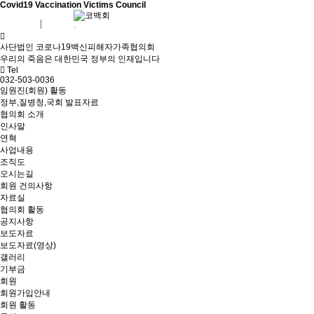
Covid19 Vaccination Victims Council
회원가입
로그인
사단법인 코로나19백신피해자가족협의회
우리의 죽음은 대한민국 정부의 인재입니다
Tel
032-503-0036
임원진(회원) 활동
정부,질병청,국회 발표자료
협의회 소개
인사말
연혁
사업내용
조직도
오시는길
회원 건의사항
자료실
협의회 활동
공지사항
보도자료
보도자료(영상)
갤러리
기부금
회원
회원가입안내
회원 활동