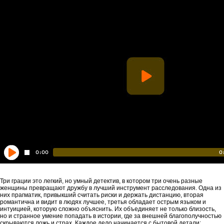
Три грации это легкий, но умный детектив, в котором три очень разные
женщины превращают дружбу в лучший инструмент расследования. Одна из
них прагматик, привыкший считать риски и держать дистанцию, вторая
романтична и видит в людях лучшее, третья обладает острым языком и
интуицией, которую сложно объяснить. Их объединяет не только близость,
но и странное умение попадать в истории, где за внешней благополучностью
скрываются ложь и страх. Каждое дело начинается с бытовой детали: