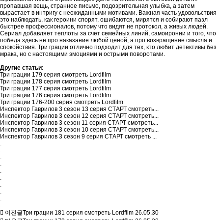
пропавшая вещь, странное письмо, подозрительная улыбка, а затем
вырастает в интригу с неожиданными мотивами. Важная часть удовольствия
это наблюдать, как героини спорят, ошибаются, мирятся и собирают пазл
быстрее профессионалов, потому что видят не протокол, а живых людей.
Сериал добавляет теплоты за счет семейных линий, самоиронии и того, что
победа здесь не про наказание любой ценой, а про возвращение смысла и
спокойствия. Три грации отлично подходит для тех, кто любит детективы без
мрака, но с настоящими эмоциями и острыми поворотами.
Другие статьи:
Три грации 179 серия смотреть Lordfilm
Три грации 178 серия смотреть Lordfilm
Три грации 177 серия смотреть Lordfilm
Три грации 176 серия смотреть Lordfilm
Три грации 176-200 серия смотреть Lordfilm
Инспектор Гаврилов 3 сезон 13 серия СТАРТ смотреть...
Инспектор Гаврилов 3 сезон 12 серия СТАРТ смотреть...
Инспектор Гаврилов 3 сезон 11 серия СТАРТ смотреть...
Инспектор Гаврилов 3 сезон 10 серия СТАРТ смотреть...
Инспектор Гаврилов 3 сезон 9 серия СТАРТ смотреть ...
.
.
.
.
.
.
.
.
.
.
이전글
Три грации 181 серия смотреть Lordfilm
26.05.30