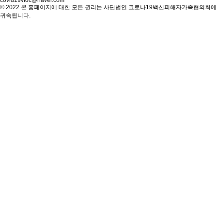
covid19vfdc@naver.com
© 2022 본 홈페이지에 대한 모든 권리는 사단법인 코로나19백신피해자가족협의회에
귀속됩니다.