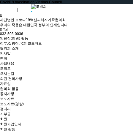
Covid19 Vaccination Victims Council
회원가입
로그인
사단법인 코로나19백신피해자가족협의회
우리의 죽음은 대한민국 정부의 인재입니다
Tel
032-503-0036
임원진(회원) 활동
정부,질병청,국회 발표자료
협의회 소개
인사말
연혁
사업내용
조직도
오시는길
회원 건의사항
자료실
협의회 활동
공지사항
보도자료
보도자료(영상)
갤러리
기부금
회원
회원가입안내
회원 활동