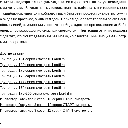
е письмо, подозрительная улыбка, а затем вырастает в интригу с неожиданн
ыми мотивами. Важная часть удовольствия это наблюдать, как героини споря
т, ошибаются, мирятся и собирают пазл быстрее профессионалов, потому чт
о видят не протокол, а живых людей. Сериал добавляет теплоты за счет сем
ейных линий, самоиронии и того, что победа здесь не про наказание любой ц
еной, а про возвращение смысла и спокойствия. Три грации отлично подходи
т для тех, кто любит детективы без мрака, но с настоящими эмоциями и остр
ыми поворотами.
Другие статьи:
Три грации 181 серия смотреть Lordfilm
Три грации 180 серия смотреть Lordfilm
Три грации 179 серия смотреть Lordfilm
Три грации 178 серия смотреть Lordfilm
Три грации 177 серия смотреть Lordfilm
Три грации 176 серия смотреть Lordfilm
Три грации 176-200 серия смотреть Lordfilm
Инспектор Гаврилов 3 сезон 13 серия СТАРТ смотреть...
Инспектор Гаврилов 3 сезон 12 серия СТАРТ смотреть...
Инспектор Гаврилов 3 сезон 11 серия СТАРТ смотреть...
.
.
.