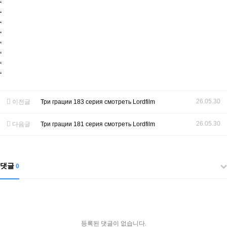
.
.
.
.
.
.
.
26.05.30
이전글
Три грации 183 серия смотреть Lordfilm
26.05.30
다음글
Три грации 181 серия смотреть Lordfilm
댓글
0
등록된 댓글이 없습니다.