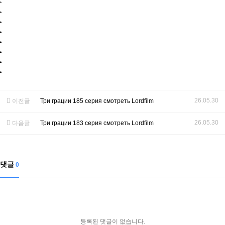
.
.
.
.
.
.
.
26.05.30
이전글
Три грации 185 серия смотреть Lordfilm
26.05.30
다음글
Три грации 183 серия смотреть Lordfilm
댓글
0
등록된 댓글이 없습니다.