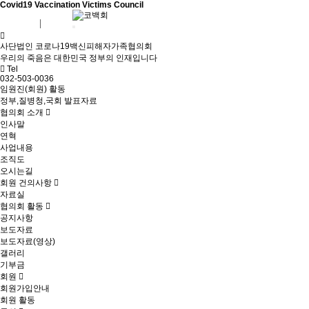
Covid19 Vaccination Victims Council
회원가입
로그인
사단법인 코로나19백신피해자가족협의회
우리의 죽음은 대한민국 정부의 인재입니다
Tel
032-503-0036
임원진(회원) 활동
정부,질병청,국회 발표자료
협의회 소개
인사말
연혁
사업내용
조직도
오시는길
회원 건의사항
자료실
협의회 활동
공지사항
보도자료
보도자료(영상)
갤러리
기부금
회원
회원가입안내
회원 활동