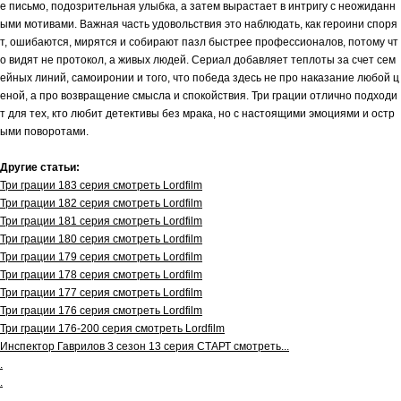
е письмо, подозрительная улыбка, а затем вырастает в интригу с неожиданн
ыми мотивами. Важная часть удовольствия это наблюдать, как героини споря
т, ошибаются, мирятся и собирают пазл быстрее профессионалов, потому чт
о видят не протокол, а живых людей. Сериал добавляет теплоты за счет сем
ейных линий, самоиронии и того, что победа здесь не про наказание любой ц
еной, а про возвращение смысла и спокойствия. Три грации отлично подходи
т для тех, кто любит детективы без мрака, но с настоящими эмоциями и остр
ыми поворотами.
Другие статьи:
Три грации 183 серия смотреть Lordfilm
Три грации 182 серия смотреть Lordfilm
Три грации 181 серия смотреть Lordfilm
Три грации 180 серия смотреть Lordfilm
Три грации 179 серия смотреть Lordfilm
Три грации 178 серия смотреть Lordfilm
Три грации 177 серия смотреть Lordfilm
Три грации 176 серия смотреть Lordfilm
Три грации 176-200 серия смотреть Lordfilm
Инспектор Гаврилов 3 сезон 13 серия СТАРТ смотреть...
.
.
.