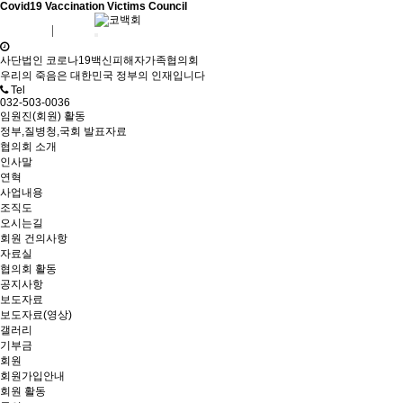
Covid19 Vaccination Victims Council
회원가입
로그인
사단법인 코로나19백신피해자가족협의회
우리의 죽음은 대한민국 정부의 인재입니다
Tel
032-503-0036
임원진(회원) 활동
정부,질병청,국회 발표자료
협의회 소개
인사말
연혁
사업내용
조직도
오시는길
회원 건의사항
자료실
협의회 활동
공지사항
보도자료
보도자료(영상)
갤러리
기부금
회원
회원가입안내
회원 활동