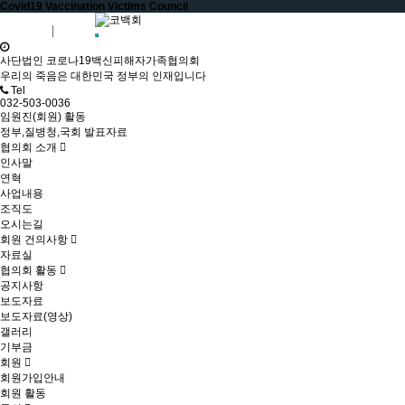
Covid19 Vaccination Victims Council
회원가입
로그인
사단법인 코로나19백신피해자가족협의회
우리의 죽음은 대한민국 정부의 인재입니다
Tel
032-503-0036
임원진(회원) 활동
정부,질병청,국회 발표자료
협의회 소개
인사말
연혁
사업내용
조직도
오시는길
회원 건의사항
자료실
협의회 활동
공지사항
보도자료
보도자료(영상)
갤러리
기부금
회원
회원가입안내
회원 활동