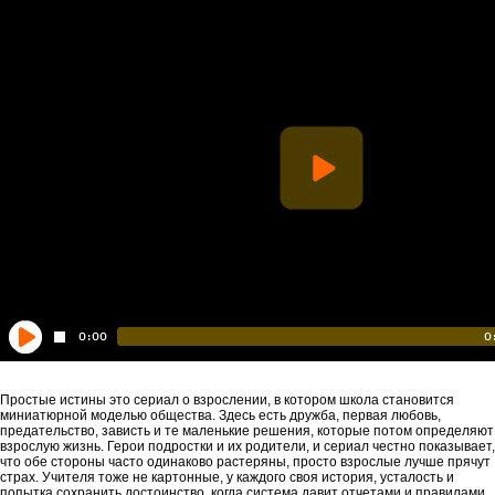
Простые истины это сериал о взрослении, в котором школа становится
миниатюрной моделью общества. Здесь есть дружба, первая любовь,
предательство, зависть и те маленькие решения, которые потом определяют
взрослую жизнь. Герои подростки и их родители, и сериал честно показывает,
что обе стороны часто одинаково растеряны, просто взрослые лучше прячут
страх. Учителя тоже не картонные, у каждого своя история, усталость и
попытка сохранить достоинство, когда система давит отчетами и правилами.