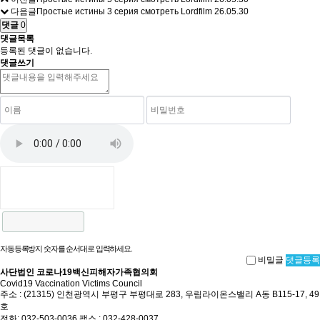
다음글
Простые истины 3 серия смотреть Lordfilm
26.05.30
댓글
0
댓글목록
등록된 댓글이 없습니다.
댓글쓰기
자동등록방지 숫자를 순서대로 입력하세요.
비밀글
댓글등록
사단법인 코로나19백신피해자가족협의회
Covid19 Vaccination Victims Council
주소 : (21315) 인천광역시 부평구 부평대로 283, 우림라이온스밸리 A동 B115-17, 49
호
전화: 032-503-0036 팩스 : 032-428-0037