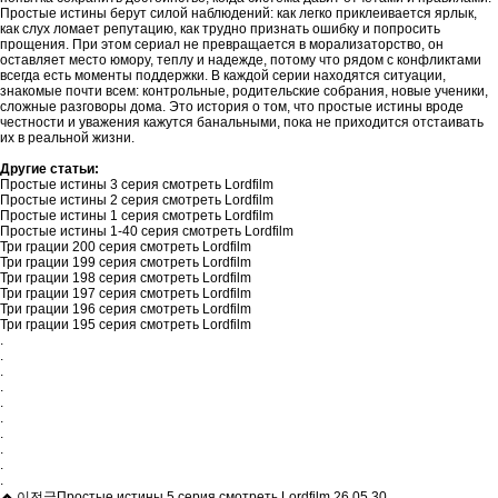
Простые истины берут силой наблюдений: как легко приклеивается ярлык,
как слух ломает репутацию, как трудно признать ошибку и попросить
прощения. При этом сериал не превращается в морализаторство, он
оставляет место юмору, теплу и надежде, потому что рядом с конфликтами
всегда есть моменты поддержки. В каждой серии находятся ситуации,
знакомые почти всем: контрольные, родительские собрания, новые ученики,
сложные разговоры дома. Это история о том, что простые истины вроде
честности и уважения кажутся банальными, пока не приходится отстаивать
их в реальной жизни.
Другие статьи:
Простые истины 3 серия смотреть Lordfilm
Простые истины 2 серия смотреть Lordfilm
Простые истины 1 серия смотреть Lordfilm
Простые истины 1-40 серия смотреть Lordfilm
Три грации 200 серия смотреть Lordfilm
Три грации 199 серия смотреть Lordfilm
Три грации 198 серия смотреть Lordfilm
Три грации 197 серия смотреть Lordfilm
Три грации 196 серия смотреть Lordfilm
Три грации 195 серия смотреть Lordfilm
.
.
.
.
.
.
.
.
.
.
이전글
Простые истины 5 серия смотреть Lordfilm
26.05.30