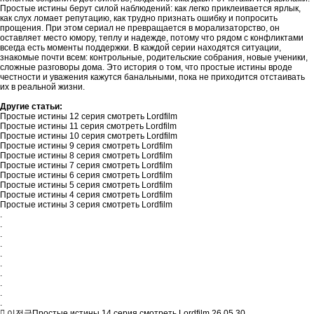
Простые истины берут силой наблюдений: как легко приклеивается ярлык,
как слух ломает репутацию, как трудно признать ошибку и попросить
прощения. При этом сериал не превращается в морализаторство, он
оставляет место юмору, теплу и надежде, потому что рядом с конфликтами
всегда есть моменты поддержки. В каждой серии находятся ситуации,
знакомые почти всем: контрольные, родительские собрания, новые ученики,
сложные разговоры дома. Это история о том, что простые истины вроде
честности и уважения кажутся банальными, пока не приходится отстаивать
их в реальной жизни.
Другие статьи:
Простые истины 12 серия смотреть Lordfilm
Простые истины 11 серия смотреть Lordfilm
Простые истины 10 серия смотреть Lordfilm
Простые истины 9 серия смотреть Lordfilm
Простые истины 8 серия смотреть Lordfilm
Простые истины 7 серия смотреть Lordfilm
Простые истины 6 серия смотреть Lordfilm
Простые истины 5 серия смотреть Lordfilm
Простые истины 4 серия смотреть Lordfilm
Простые истины 3 серия смотреть Lordfilm
.
.
.
.
.
.
.
.
.
.
이전글
Простые истины 14 серия смотреть Lordfilm
26.05.30