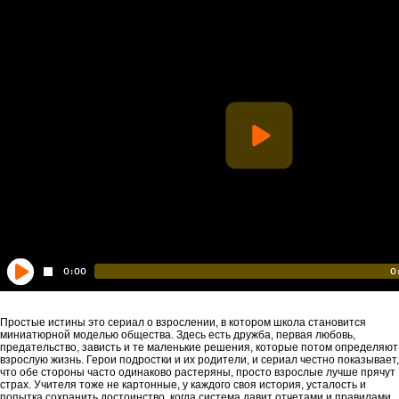
Простые истины это сериал о взрослении, в котором школа становится
миниатюрной моделью общества. Здесь есть дружба, первая любовь,
предательство, зависть и те маленькие решения, которые потом определяют
взрослую жизнь. Герои подростки и их родители, и сериал честно показывает,
что обе стороны часто одинаково растеряны, просто взрослые лучше прячут
страх. Учителя тоже не картонные, у каждого своя история, усталость и
попытка сохранить достоинство, когда система давит отчетами и правилами.