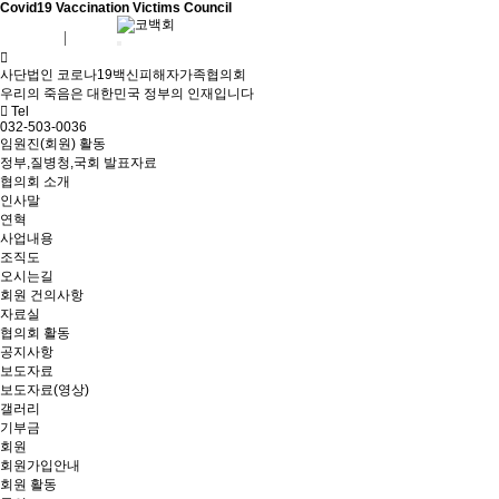
Covid19 Vaccination Victims Council
회원가입
로그인
사단법인 코로나19백신피해자가족협의회
우리의 죽음은 대한민국 정부의 인재입니다
Tel
032-503-0036
임원진(회원) 활동
정부,질병청,국회 발표자료
협의회 소개
인사말
연혁
사업내용
조직도
오시는길
회원 건의사항
자료실
협의회 활동
공지사항
보도자료
보도자료(영상)
갤러리
기부금
회원
회원가입안내
회원 활동