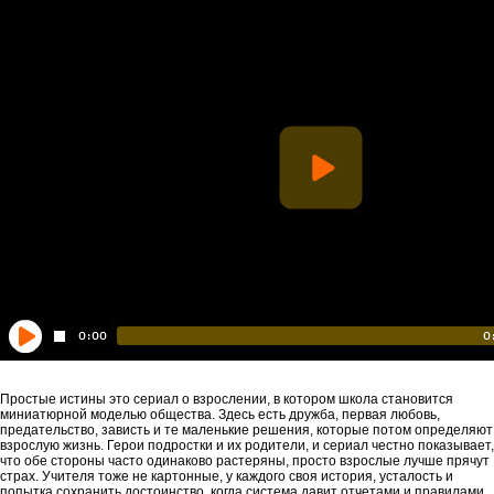
Простые истины это сериал о взрослении, в котором школа становится
миниатюрной моделью общества. Здесь есть дружба, первая любовь,
предательство, зависть и те маленькие решения, которые потом определяют
взрослую жизнь. Герои подростки и их родители, и сериал честно показывает,
что обе стороны часто одинаково растеряны, просто взрослые лучше прячут
страх. Учителя тоже не картонные, у каждого своя история, усталость и
попытка сохранить достоинство, когда система давит отчетами и правилами.