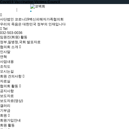
Covid19 Vaccination Victims Council
회원가입
로그인
사단법인 코로나19백신피해자가족협의회
우리의 죽음은 대한민국 정부의 인재입니다
Tel
032-503-0036
임원진(회원) 활동
정부,질병청,국회 발표자료
협의회 소개
인사말
연혁
사업내용
조직도
오시는길
회원 건의사항
자료실
협의회 활동
공지사항
보도자료
보도자료(영상)
갤러리
기부금
회원
회원가입안내
회원 활동