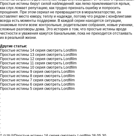
Простые истины берут силой наблюдений: как легко приклеивается ярлык,
как слух ломает репутацию, как трудно признать ошибку и попросить
прощения. При этом сериал не превращается в морализаторство, он
оставляет место юмору, теплу и надежде, потому что рядом с конфликтами
всегда есть моменты поддержки. В каждой серии находятся ситуации,
знакомые почти всем: контрольные, родительские собрания, новые ученики,
сложные разговоры дома. Это история о том, что простые истины вроде
честности и уважения кажутся банальными, пока не приходится отстаивать
их в реальной жизни.
Другие статьи:
Простые истины 14 серия смотреть Lordfilm
Простые истины 13 серия смотреть Lordfilm
Простые истины 12 серия смотреть Lordfilm
Простые истины 11 серия смотреть Lordfilm
Простые истины 10 серия смотреть Lordfilm
Простые истины 9 серия смотреть Lordfilm
Простые истины 8 серия смотреть Lordfilm
Простые истины 7 серия смотреть Lordfilm
Простые истины 6 серия смотреть Lordfilm
Простые истины 5 серия смотреть Lordfilm
.
.
.
.
.
.
.
.
.
.
이전글
Простые истины 16 серия смотреть Lordfilm
26.05.30