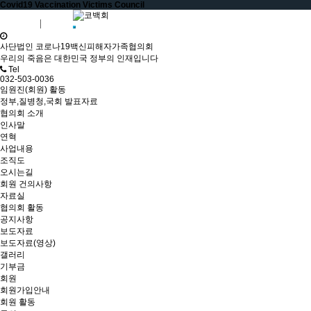
Covid19 Vaccination Victims Council
회원가입
로그인
사단법인 코로나19백신피해자가족협의회
우리의 죽음은 대한민국 정부의 인재입니다
Tel
032-503-0036
임원진(회원) 활동
정부,질병청,국회 발표자료
협의회 소개
인사말
연혁
사업내용
조직도
오시는길
회원 건의사항
자료실
협의회 활동
공지사항
보도자료
보도자료(영상)
갤러리
기부금
회원
회원가입안내
회원 활동