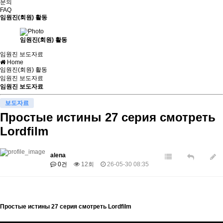
문의
FAQ
임원진(회원) 활동
임원진(회원) 활동
임원진 보도자료
Home
임원진(회원) 활동
임원진 보도자료
임원진 보도자료
보도자료
Простые истины 27 серия смотреть
Lordfilm
alena
0건
12회
26-05-30 08:35
Простые истины 27 серия смотреть Lordfilm