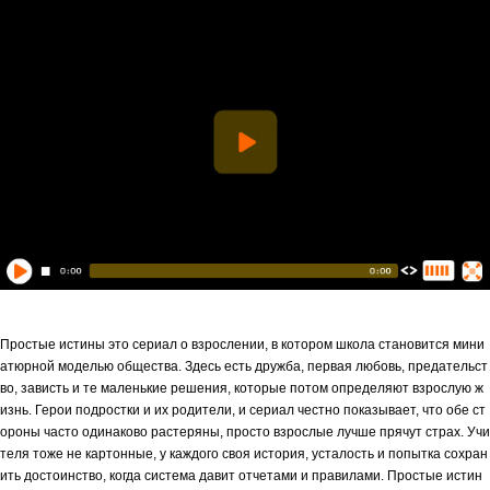
Простые истины это сериал о взрослении, в котором школа становится мини
атюрной моделью общества. Здесь есть дружба, первая любовь, предательст
во, зависть и те маленькие решения, которые потом определяют взрослую ж
изнь. Герои подростки и их родители, и сериал честно показывает, что обе ст
ороны часто одинаково растеряны, просто взрослые лучше прячут страх. Учи
теля тоже не картонные, у каждого своя история, усталость и попытка сохран
ить достоинство, когда система давит отчетами и правилами. Простые истин