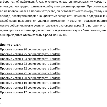
ы берут силой наблюдений: как легко приклеивается ярлык, как слух ломает р
епутацию, как трудно признать ошибку и попросить прощения. При этом сери
ал не превращается в морализаторство, он оставляет место юмору, теплу и н
адежде, потому что рядом с конфликтами всегда есть моменты поддержки. В к
аждой серии находятся ситуации, знакомые почти всем: контрольные, родите
льские собрания, новые ученики, сложные разговоры дома. Это история о то
м, что простые истины вроде честности и уважения кажутся банальными, пок
а не приходится отстаивать их в реальной жизни.
Другие статьи:
Простые истины 26 серия смотреть Lordfilm
Простые истины 25 серия смотреть Lordfilm
Простые истины 24 серия смотреть Lordfilm
Простые истины 23 серия смотреть Lordfilm
Простые истины 22 серия смотреть Lordfilm
Простые истины 21 серия смотреть Lordfilm
Простые истины 20 серия смотреть Lordfilm
Простые истины 19 серия смотреть Lordfilm
Простые истины 18 серия смотреть Lordfilm
Простые истины 17 серия смотреть Lordfilm
.
.
.