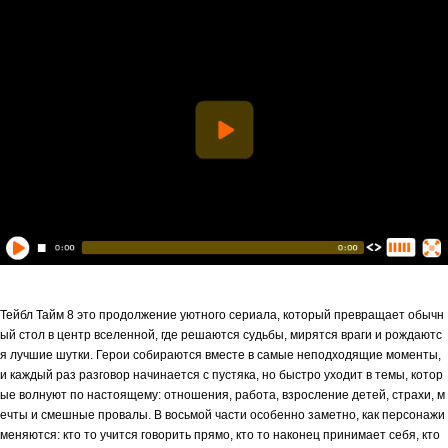
Тейбл Тайм 8 это продолжение уютного сериала, который превращает обычн
ый стол в центр вселенной, где решаются судьбы, мирятся враги и рождаютс
я лучшие шутки. Герои собираются вместе в самые неподходящие моменты,
и каждый раз разговор начинается с пустяка, но быстро уходит в темы, котор
ые волнуют по настоящему: отношения, работа, взросление детей, страхи, м
ечты и смешные провалы. В восьмой части особенно заметно, как персонажи
меняются: кто то учится говорить прямо, кто то наконец принимает себя, кто