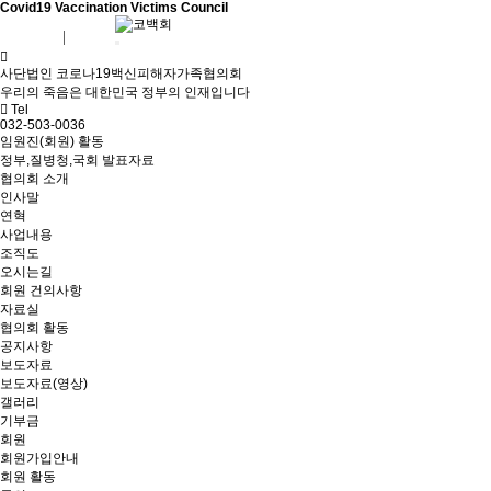
Covid19 Vaccination Victims Council
회원가입
로그인
사단법인 코로나19백신피해자가족협의회
우리의 죽음은 대한민국 정부의 인재입니다
Tel
032-503-0036
임원진(회원) 활동
정부,질병청,국회 발표자료
협의회 소개
인사말
연혁
사업내용
조직도
오시는길
회원 건의사항
자료실
협의회 활동
공지사항
보도자료
보도자료(영상)
갤러리
기부금
회원
회원가입안내
회원 활동