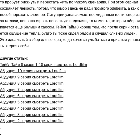
то пробует рискнуть и перестать жить по чужому сценарию. При этом сериал
сохраняет легкость, потому что юмор здесь не ради громкого эффекта, а как с
пособ пережить сложное. Ситуации узнаваемые: неожиданные гости, спор из
за мелочи, попытка скрыть новость до подходящего момента, которая оборач
ивается еще большим хаосом. Тейбл Тайм 8 хорош тем, что после серии оста
ется ощущение тепла, будто ты тоже сидел рядом и слушал близких людей.
Это идеальный выбор для вечера, когда хочется улыбаться и при этом узнава
ть в героях себя.
Другие статьи:
Тейбл Тайм 8 сезон 1-10 серия смотреть Lordfilm
Абдукция 10 серия смотреть Lordfilm
Абдукция 9 серия смотреть Lordfilm
Абдукция 8 серия смотреть Lordfilm
Абдукция 7 серия смотреть Lordfilm
Абдукция 6 серия смотреть Lordfilm
Абдукция 5 серия смотреть Lordfilm
Абдукция 4 серия смотреть Lordfilm
Абдукция 3 серия смотреть Lordfilm
Абдукция 2 серия смотреть Lordfilm
.
.
.