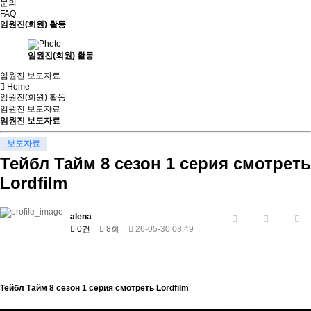
문의
FAQ
임원진(회원) 활동
임원진(회원) 활동
임원진 보도자료
Home
임원진(회원) 활동
임원진 보도자료
임원진 보도자료
보도자료
Тейбл Тайм 8 сезон 1 серия смотреть
Lordfilm
alena
0건
8회
26-05-30 08:49
Тейбл Тайм 8 сезон 1 серия смотреть Lordfilm