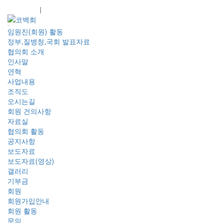
회원가입
로그인
임원진(회원) 활동
정부,질병청,국회 발표자료
협의회 소개
인사말
연혁
사업내용
조직도
오시는길
회원 건의사항
자료실
협의회 활동
공지사항
보도자료
보도자료(영상)
갤러리
기부금
회원
회원가입안내
회원 활동
문의