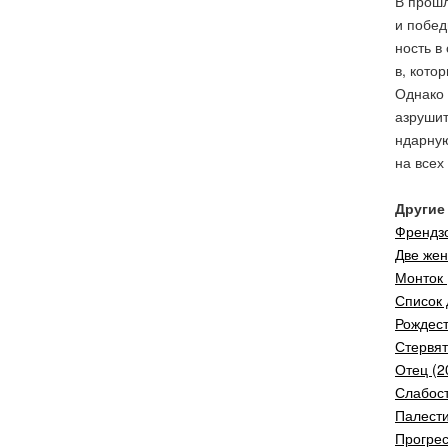
В прошл
и побед
ность в
в, кото
Однако 
азрушит
ндарную
на всех 
Другие 
Френдзо
Две жен
Монток 
Список 
Рождест
Стервят
Отец (2
Слабост
Палести
Прогрес