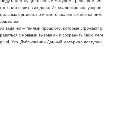
победу над могущественным Артуром Треслером. Эт
ех, кто верит в их дело. Их хладнокровие, уверен
ительных органов, но и многочисленных поклоннико
общества.
ной задачей – тенями прошлого, которые угрожают р
правиться с новыми вызовами и сохранить свою леге
ginal, Укр. Дубльований Данный материал доступен