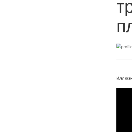
т
п
Иллюзи