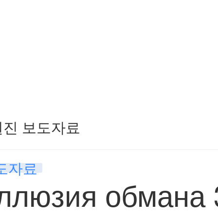
원진 보도자료
도자료
ллюзия обмана 3