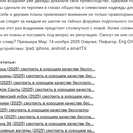
ом всадники уже дважды доказали свое превосходство, одержав 
ы сделали их героями в глазах общества и символами надежды для т
 себе и дерзкие планы привлекают внимание не только правоохран
рые следят за каждым их шагом на тайных форумах подпольного со
на этот раз всадникам предстоит столкнуться с новой, более слож
ь их планы и поставить под вопрос их репутацию. Смогут ли они с
 славу? Премьера Мир: 14 ноября 2025 Озвучка: Пифагор, Eng.Ori
устройствах: ipad, iphone, android и smartTV.
статьи:
на (2025) смотреть в хорошем качестве беспл...
щины (2025) смотреть в хорошем качестве бес...
(2025) смотреть в хорошем качестве бесплатн...
для Санты (2025) смотреть в хорошем качеств...
венский кубок (2025) смотреть в хорошем кач...
ники (2025) смотреть в хорошем качестве бес...
025) смотреть в хорошем качестве бесплатно
и (2025) смотреть в хорошем качестве беспла...
на 36 (2025) смотреть в хорошем качестве бе...
сивные взгляды (2025) смотреть в хорошем ка...