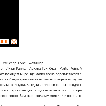
L Режиссер: Рубен Фляйшер
н, Лиззи Каплан, Ариана Гринблатт, Майкл Кейн, А
атывающем мире, где магия тесно переплетается с
енитая банда криминальных магов, которые виртуозн
оятельных людей. Каждый из членов банды обладает
и мастерски владеет искусством иллюзий. Его сора
тветственно. Замыкает команду молодой и энергичн