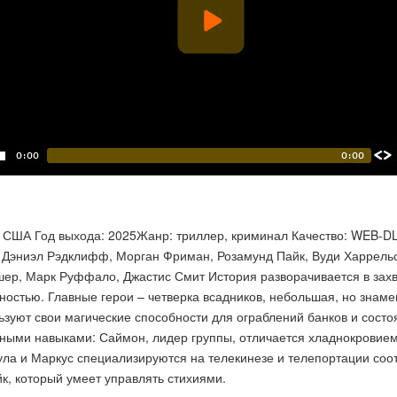
 США Год выхода: 2025Жанр: триллер, криминал Качество: WEB-D
 Дэниэл Рэдклифф, Морган Фриман, Розамунд Пайк, Вуди Харрельсо
ер, Марк Руффало, Джастис Смит История разворачивается в захв
ностью. Главные герои – четверка всадников, небольшая, но знам
ьзуют свои магические способности для ограблений банков и сост
ными навыками: Саймон, лидер группы, отличается хладнокровием 
ула и Маркус специализируются на телекинезе и телепортации соо
к, который умеет управлять стихиями.