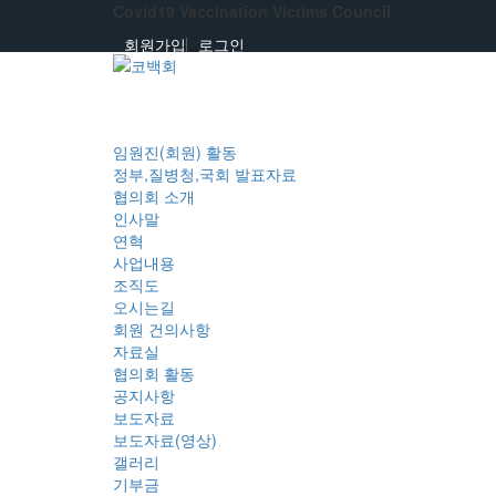
Covid19 Vaccination Victims Council
회원가입
로그인
임원진(회원) 활동
정부,질병청,국회 발표자료
협의회 소개
인사말
연혁
사업내용
조직도
오시는길
회원 건의사항
자료실
협의회 활동
공지사항
보도자료
보도자료(영상)
갤러리
기부금