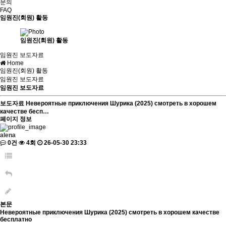
문의
FAQ
임원진(회원) 활동
임원진(회원) 활동
임원진 보도자료
Home
임원진(회원) 활동
임원진 보도자료
임원진 보도자료
보도자료
Невероятные приключения Шурика (2025) смотреть в хорошем
качестве бесп…
페이지 정보
alena
0건
4회
26-05-30 23:33
본문
Невероятные приключения Шурика (2025) смотреть в хорошем качестве
бесплатно