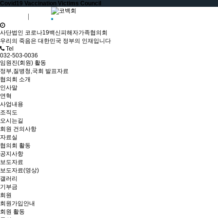
Covid19 Vaccination Victims Council
회원가입
로그인
사단법인 코로나19백신피해자가족협의회
우리의 죽음은 대한민국 정부의 인재입니다
Tel
032-503-0036
임원진(회원) 활동
정부,질병청,국회 발표자료
협의회 소개
인사말
연혁
사업내용
조직도
오시는길
회원 건의사항
자료실
협의회 활동
공지사항
보도자료
보도자료(영상)
갤러리
기부금
회원
회원가입안내
회원 활동