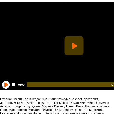
Страна: Россия Год выхода: 2025Жанр: комедияВозраст: зрителям,
достигшим 18 лет Качество: WEB-DL Режиссер: Роман Ким, Миша Семичев
Актеры: Тимур Батрутдинов, Марина Кравец, Павел Воля, Ляйсан Утяшева,
Гарик Мартиросян, Михаил Галустян, Ольга Картункова, Яна Кошкина,
Екатерина Моргунова, Филипп Киркоров Шурик, герой с простодушным