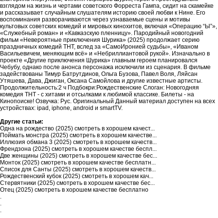
взглядом на жизнь и чертами советского Форреста Гампа, сидит на скамейке
и рассказывает случайным слушателям историю своей любви к Нине. Его
воспоминания разворачиваются через узнаваемые сцены и мотивы
культовых советских комедий и мировых кинохитов, включая «Операцию “Ы”»,
«Служебный роман» и «Кавказскую пленницу». Пародийный новогодний
фильм «Невероятные приключения Шурика» (2025) продолжает серию
праздничных комедий ТНТ, вслед за «СамоИронией судьбы», «Иваном
Васильевичем, меняющим всё» и «Небриллиантовой рукой». Изначально в
проекте «Другие приключения Шурика» главным героем планировался
Чебубу, однако после анонса персонажа исключили из сценария. В фильме
задействованы Тимур Батрутдинов, Ольга Бузова, Павел Воля, Ляйсан
Утяшева, Дава, Джиган, Оксана Самойлова и другие известные артисты.
Продолжительность:2 ч Подбокри:Рождественские Слоган: Новогодняя
комедия ТНТ - с хитами и отсылками к любимой классике. Билеты - на
Кинопоиске! Озвучка: Рус. Оригинальный Данный материал доступен на всех
устройствах: ipad, iphone, android и smartTV.
Другие статьи:
Одна на рождество (2025) смотреть в хорошем качест...
Поймать монстра (2025) смотреть в хорошем качестве...
Иллюзия обмана 3 (2025) смотреть в хорошем качеств...
Френдзона (2025) смотреть в хорошем качестве беспл...
Две женщины (2025) смотреть в хорошем качестве бес...
Монток (2025) смотреть в хорошем качестве бесплатн...
Список для Санты (2025) смотреть в хорошем качеств...
Рождественский кубок (2025) смотреть в хорошем кач...
Стервятники (2025) смотреть в хорошем качестве бес...
Отец (2025) смотреть в хорошем качестве бесплатно
.
.
.
.