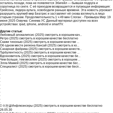
осталось позади, пока не появляется Эбигейл — бывшая подруга и
соратница по секте. С её приходом возвращается и пугающая информация:
Грейсона, лидера культа, освободили раньше времени. Эта новость угрожает
разрушить хрупкий мир Беатрис и заставляет её снова взглянуть в лицо
старым страхам. Продолжительность:1 ч 49 мин Слоган: - Премьера Мир: 19
июня 2025 Озвучка: Синема УС Данный материал доступен на всех
устройствах: ipad, iphone, android и smartTV.
Другие статьи:
Любовный апокалипсис (2025) смотреть в хорошем кач...
Ретро (2025) смотреть в хорошем качестве бесплатно
Скажи тихонько (2025) смотреть в хорошем качестве ...
Об одном месте региона Кансай (2025) смотреть в хо...
Сахарная фабрика (2025) смотреть в хорошем качеств...
Турбулентность (2025) смотреть в хорошем качестве ...
Вдохновитель (2025) смотреть в хорошем качестве бе...
Чем больше, тем веселее (2025) смотреть в хорошем ...
Элла Маккей (2025) смотреть в хорошем качестве бес...
Специалист (2025) смотреть в хорошем качестве бесп...
.
.
.
.
.
.
.
.
.
.
이전글
Инфлюэнсеры (2025) смотреть в хорошем качестве бесплатно
26.05.30