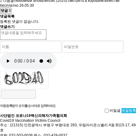
다음글
Любовный апокалипсис (2025) смотреть в хорошем качестве
бесплатно
26.05.30
댓글
0
댓글목록
등록된 댓글이 없습니다.
댓글쓰기
자동등록방지 숫자를 순서대로 입력하세요.
비밀글
댓글등록
사단법인 코로나19백신피해자가족협의회
Covid19 Vaccination Victims Council
주소 : (21315) 인천광역시 부평구 부평대로 283, 우림라이온스밸리 A동 B115-17, 49
호
전화: 032-503-0036 팩스 : 032-428-0037