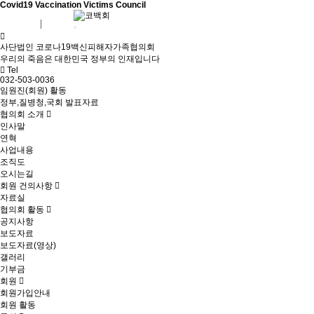
Covid19 Vaccination Victims Council
회원가입
로그인
사단법인 코로나19백신피해자가족협의회
우리의 죽음은 대한민국 정부의 인재입니다
Tel
032-503-0036
임원진(회원) 활동
정부,질병청,국회 발표자료
협의회 소개
인사말
연혁
사업내용
조직도
오시는길
회원 건의사항
자료실
협의회 활동
공지사항
보도자료
보도자료(영상)
갤러리
기부금
회원
회원가입안내
회원 활동