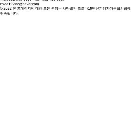
covid19vfdc@naver.com
© 2022 본 홈페이지에 대한 모든 권리는 사단법인 코로나19백신피해자가족협의회에
귀속됩니다.