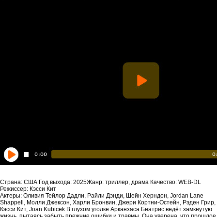
Страна: США Год выхода: 2025Жанр: триллер, драма Качество: WEB-DL
Режиссер: Кэсси Кит
Актеры: Оливия Тейлор Дадли, Райли Дэнди, Шейн Херндон, Jordan Lane
Shappell, Молли Джексон, Харли Бронвин, Джери Кортни-Остейн, Рэден Грир,
Кэсси Кит, Joan Kubicek В глухом уголке Арканзаса Беатрис ведёт замкнутую
жизнь, пытаясь забыть прежние ошибки и травмы. Она уверена, что прошлое