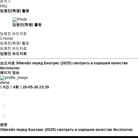
문의
FAQ
임원진(회원) 활동
임원진(회원) 활동
임원진 보도자료
Home
임원진(회원) 활동
임원진 보도자료
임원진 보도자료
보도자료
Эбигейл перед Беатрис (2025) смотреть в хорошем качестве
бесплатно
페이지 정보
alena
0건
4회
26-05-30 23:39
본문
Эбигейл перед Беатрис (2025) смотреть в хорошем качестве бесплатно