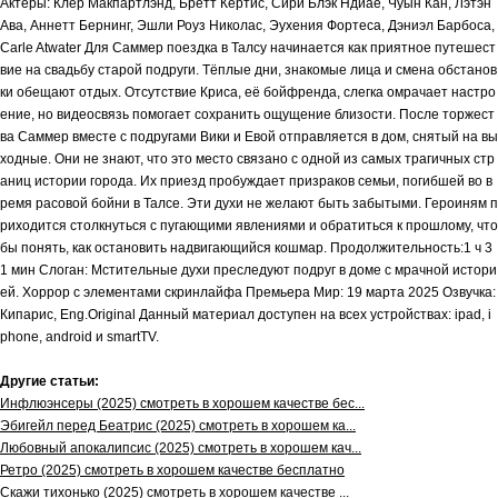
Актеры: Клер Макпартлэнд, Бретт Кертис, Сири Блэк Ндиае, Чуын Кан, Лэтэн
Ава, Аннетт Бернинг, Эшли Роуз Николас, Эухения Фортеса, Дэниэл Барбоса,
Carle Atwater Для Саммер поездка в Талсу начинается как приятное путешест
вие на свадьбу старой подруги. Тёплые дни, знакомые лица и смена обстанов
ки обещают отдых. Отсутствие Криса, её бойфренда, слегка омрачает настро
ение, но видеосвязь помогает сохранить ощущение близости. После торжест
ва Саммер вместе с подругами Вики и Евой отправляется в дом, снятый на вы
ходные. Они не знают, что это место связано с одной из самых трагичных стр
аниц истории города. Их приезд пробуждает призраков семьи, погибшей во в
ремя расовой бойни в Талсе. Эти духи не желают быть забытыми. Героиням п
риходится столкнуться с пугающими явлениями и обратиться к прошлому, что
бы понять, как остановить надвигающийся кошмар. Продолжительность:1 ч 3
1 мин Слоган: Мстительные духи преследуют подруг в доме с мрачной истори
ей. Хоррор с элементами скринлайфа Премьера Мир: 19 марта 2025 Озвучка:
Кипарис, Eng.Original Данный материал доступен на всех устройствах: ipad, i
phone, android и smartTV.
Другие статьи:
Инфлюэнсеры (2025) смотреть в хорошем качестве бес...
Эбигейл перед Беатрис (2025) смотреть в хорошем ка...
Любовный апокалипсис (2025) смотреть в хорошем кач...
Ретро (2025) смотреть в хорошем качестве бесплатно
Скажи тихонько (2025) смотреть в хорошем качестве ...