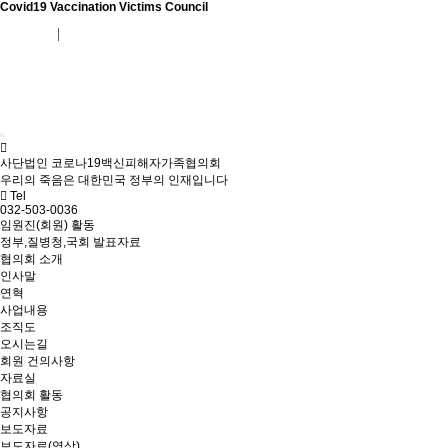
Covid19 Vaccination Victims Council
회원가입
로그인
사단법인 코로나19백신피해자가족협의회
우리의 죽음은 대한민국 정부의 인재입니다
Tel
032-503-0036
임원진(회원) 활동
정부,질병청,국회 발표자료
협의회 소개
인사말
연혁
사업내용
조직도
오시는길
회원 건의사항
자료실
협의회 활동
공지사항
보도자료
보도자료(영상)