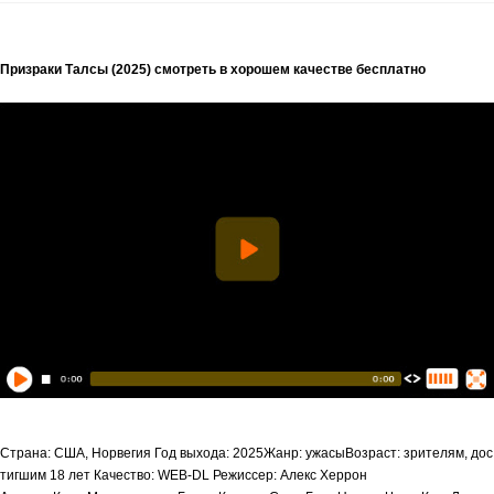
Призраки Талсы (2025) смотреть в хорошем качестве бесплатно
Страна: США, Норвегия Год выхода: 2025Жанр: ужасыВозраст: зрителям, дос
тигшим 18 лет Качество: WEB-DL Режиссер: Алекс Херрон