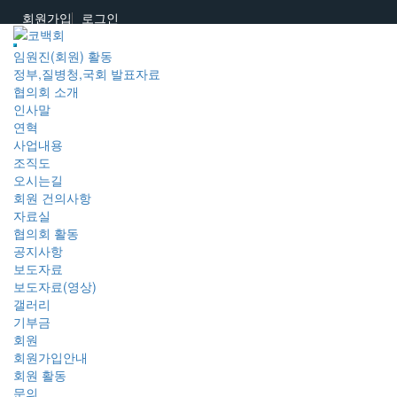
회원가입
로그인
임원진(회원) 활동
정부,질병청,국회 발표자료
협의회 소개
인사말
연혁
사업내용
조직도
오시는길
회원 건의사항
자료실
협의회 활동
공지사항
보도자료
보도자료(영상)
갤러리
기부금
회원
회원가입안내
회원 활동
문의