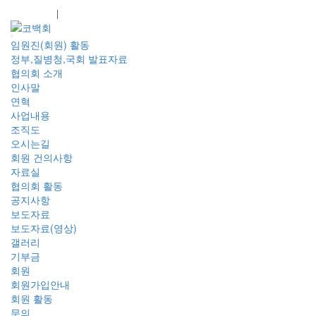
회원가입
로그인
임원진(회원) 활동
정부,질병청,국회 발표자료
협의회 소개
인사말
연혁
사업내용
조직도
오시는길
회원 건의사항
자료실
협의회 활동
공지사항
보도자료
보도자료(영상)
갤러리
기부금
회원
회원가입안내
회원 활동
문의