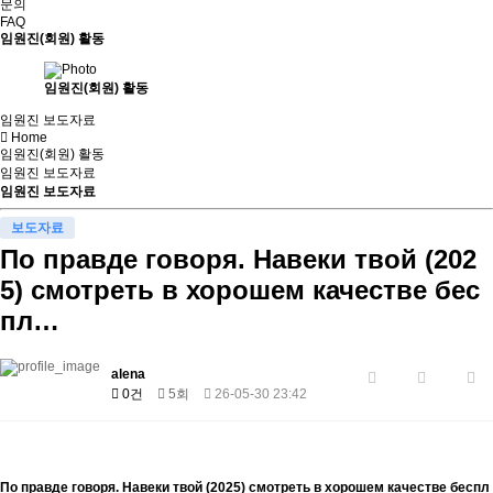
문의
FAQ
임원진(회원) 활동
임원진(회원) 활동
임원진 보도자료
Home
임원진(회원) 활동
임원진 보도자료
임원진 보도자료
보도자료
По правде говоря. Навеки твой (202
5) смотреть в хорошем качестве бес
пл…
alena
0건
5회
26-05-30 23:42
По правде говоря. Навеки твой (2025) смотреть в хорошем качестве беспл