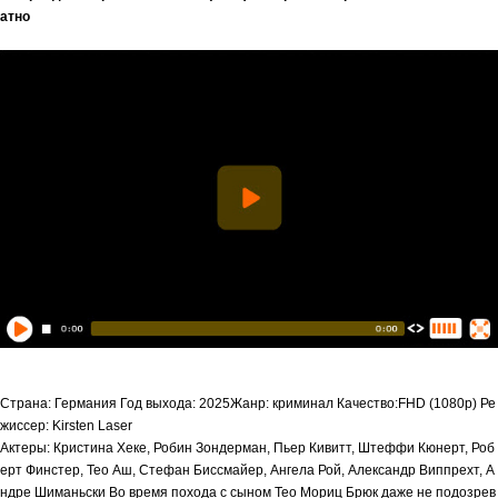
атно
Страна: Германия Год выхода: 2025Жанр: криминал Качество:FHD (1080p) Ре
жиссер: Kirsten Laser
Актеры: Кристина Хеке, Робин Зондерман, Пьер Кивитт, Штеффи Кюнерт, Роб
ерт Финстер, Тео Аш, Стефан Биссмайер, Ангела Рой, Александр Виппрехт, А
ндре Шиманьски Во время похода с сыном Тео Мориц Брюк даже не подозрев