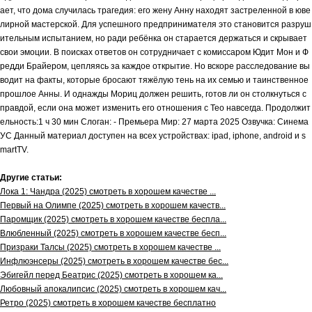
ает, что дома случилась трагедия: его жену Анну находят застреленной в юве
лирной мастерской. Для успешного предпринимателя это становится разруш
ительным испытанием, но ради ребёнка он старается держаться и скрывает
свои эмоции. В поисках ответов он сотрудничает с комиссаром Юдит Мон и Ф
редди Брайером, цепляясь за каждое открытие. Но вскоре расследование вы
водит на факты, которые бросают тяжёлую тень на их семью и таинственное
прошлое Анны. И однажды Мориц должен решить, готов ли он столкнуться с
правдой, если она может изменить его отношения с Тео навсегда. Продолжит
ельность:1 ч 30 мин Слоган: - Премьера Мир: 27 марта 2025 Озвучка: Синема
УС Данный материал доступен на всех устройствах: ipad, iphone, android и s
martTV.
Другие статьи:
Лока 1: Чандра (2025) смотреть в хорошем качестве ...
Первый на Олимпе (2025) смотреть в хорошем качеств...
Паромщик (2025) смотреть в хорошем качестве беспла...
Влюбленный (2025) смотреть в хорошем качестве бесп...
Призраки Талсы (2025) смотреть в хорошем качестве ...
Инфлюэнсеры (2025) смотреть в хорошем качестве бес...
Эбигейл перед Беатрис (2025) смотреть в хорошем ка...
Любовный апокалипсис (2025) смотреть в хорошем кач...
Ретро (2025) смотреть в хорошем качестве бесплатно