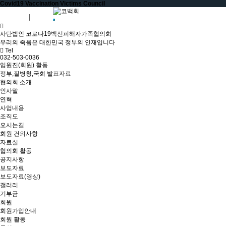
Covid19 Vaccination Victims Council
회원가입
로그인
사단법인 코로나19백신피해자가족협의회
우리의 죽음은 대한민국 정부의 인재입니다
Tel
032-503-0036
임원진(회원) 활동
정부,질병청,국회 발표자료
협의회 소개
인사말
연혁
사업내용
조직도
오시는길
회원 건의사항
자료실
협의회 활동
공지사항
보도자료
보도자료(영상)
갤러리
기부금
회원
회원가입안내
회원 활동