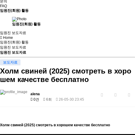
문의
FAQ
임원진(회원) 활동
임원진(회원) 활동
임원진 보도자료
Home
임원진(회원) 활동
임원진 보도자료
임원진 보도자료
보도자료
Холм свиней (2025) смотреть в хоро
шем качестве бесплатно
alena
0건
6회
26-05-30 23:45
Холм свиней (2025) смотреть в хорошем качестве бесплатно