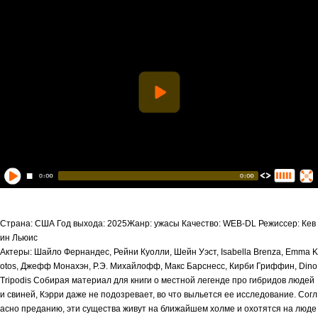
Страна: США Год выхода: 2025Жанр: ужасы Качество: WEB-DL Режиссер: Кев
ин Льюис
Актеры: Шайло Фернандес, Рейни Куолли, Шейн Уэст, Isabella Brenza, Emma K
otos, Джефф Монахэн, Р.Э. Михайлофф, Макс Барснесс, Кирби Гриффин, Dino
Tripodis Собирая материал для книги о местной легенде про гибридов людей
и свиней, Кэрри даже не подозревает, во что выльется ее исследование. Согл
асно преданию, эти существа живут на ближайшем холме и охотятся на люде