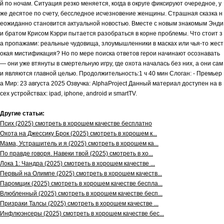
й по ночам. Ситуация резко меняется, когда в округе фиксируют очередное, у
же десятое по счету, бесследное исчезновение женщины. Страшная сказка н
еожиданно становится актуальной новостью. Вместе с новым знакомым Энди
и братом Крисом Кэрри пытается разобраться в корне проблемы. Что стоит з
а пропажами: реальные чудовища, злоумышленники в масках или чья-то жест
окая мистификация? Но по мере поиска ответов герои начинают осознавать
— они уже втянуты в смертельную игру, где охота началась без них, а они сам
и являются главной целью. Продолжительность:1 ч 40 мин Слоган: - Премьер
а Мир: 23 августа 2025 Озвучка: AlphaProject Данный материал доступен на в
сех устройствах: ipad, iphone, android и smartTV.
Другие статьи:
Псих (2025) смотреть в хорошем качестве бесплатно
Охота на Джессику Брок (2025) смотреть в хорошем к...
Мама, Устрашитель и я (2025) смотреть в хорошем ка...
По правде говоря. Навеки твой (2025) смотреть в хо...
Лока 1: Чандра (2025) смотреть в хорошем качестве ...
Первый на Олимпе (2025) смотреть в хорошем качеств...
Паромщик (2025) смотреть в хорошем качестве беспла...
Влюбленный (2025) смотреть в хорошем качестве бесп...
Призраки Талсы (2025) смотреть в хорошем качестве ...
Инфлюэнсеры (2025) смотреть в хорошем качестве бес...
.