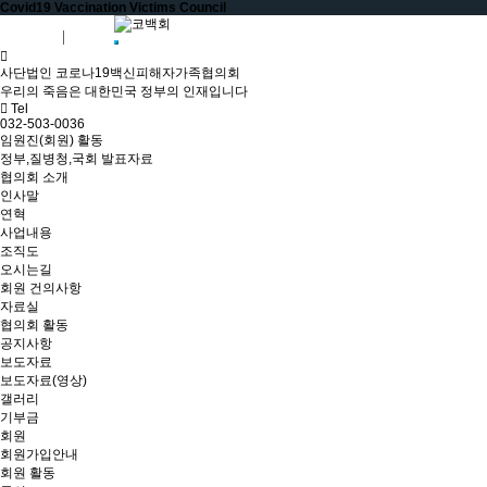
Covid19 Vaccination Victims Council
회원가입
로그인
사단법인 코로나19백신피해자가족협의회
우리의 죽음은 대한민국 정부의 인재입니다
Tel
032-503-0036
임원진(회원) 활동
정부,질병청,국회 발표자료
협의회 소개
인사말
연혁
사업내용
조직도
오시는길
회원 건의사항
자료실
협의회 활동
공지사항
보도자료
보도자료(영상)
갤러리
기부금
회원
회원가입안내
회원 활동