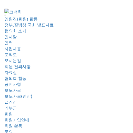
회원가입
로그인
임원진(회원) 활동
정부,질병청,국회 발표자료
협의회 소개
인사말
연혁
사업내용
조직도
오시는길
회원 건의사항
자료실
협의회 활동
공지사항
보도자료
보도자료(영상)
갤러리
기부금
회원
회원가입안내
회원 활동
문의