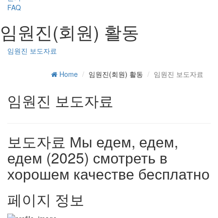
FAQ
임원진(회원) 활동
임원진 보도자료
Home
임원진(회원) 활동
임원진 보도자료
임원진 보도자료
보도자료
Мы едем, едем,
едем (2025) смотреть в
хорошем качестве бесплатно
페이지 정보