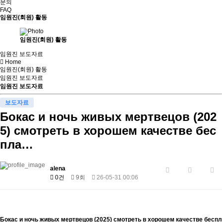
문의
FAQ
임원진(회원) 활동
임원진(회원) 활동
임원진 보도자료
Home
임원진(회원) 활동
임원진 보도자료
임원진 보도자료
보도자료
Бокас и ночь живых мертвецов (202
5) смотреть в хорошем качестве бес
пла…
alena
0건
9회
26-05-31 00:06
Бокас и ночь живых мертвецов (2025) смотреть в хорошем качестве беспл