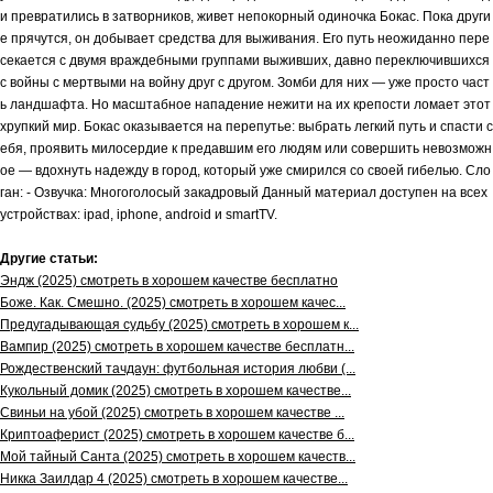
и превратились в затворников, живет непокорный одиночка Бокас. Пока други
е прячутся, он добывает средства для выживания. Его путь неожиданно пере
секается с двумя враждебными группами выживших, давно переключившихся
с войны с мертвыми на войну друг с другом. Зомби для них — уже просто част
ь ландшафта. Но масштабное нападение нежити на их крепости ломает этот
хрупкий мир. Бокас оказывается на перепутье: выбрать легкий путь и спасти с
ебя, проявить милосердие к предавшим его людям или совершить невозможн
ое — вдохнуть надежду в город, который уже смирился со своей гибелью. Сло
ган: - Озвучка: Многоголосый закадровый Данный материал доступен на всех
устройствах: ipad, iphone, android и smartTV.
Другие статьи:
Эндж (2025) смотреть в хорошем качестве бесплатно
Боже. Как. Смешно. (2025) смотреть в хорошем качес...
Предугадывающая судьбу (2025) смотреть в хорошем к...
Вампир (2025) смотреть в хорошем качестве бесплатн...
Рождественский тачдаун: футбольная история любви (...
Кукольный домик (2025) смотреть в хорошем качестве...
Свиньи на убой (2025) смотреть в хорошем качестве ...
Криптоаферист (2025) смотреть в хорошем качестве б...
Мой тайный Санта (2025) смотреть в хорошем качеств...
Никка Заилдар 4 (2025) смотреть в хорошем качестве...