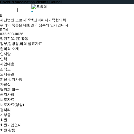
Covid19 Vaccination Victims Council
회원가입
로그인
사단법인 코로나19백신피해자가족협의회
우리의 죽음은 대한민국 정부의 인재입니다
Tel
032-503-0036
임원진(회원) 활동
정부,질병청,국회 발표자료
협의회 소개
인사말
연혁
사업내용
조직도
오시는길
회원 건의사항
자료실
협의회 활동
공지사항
보도자료
보도자료(영상)
갤러리
기부금
회원
회원가입안내
회원 활동