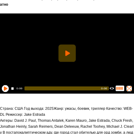
атно
Страна: США Год выхода: 2025Жанр: ужасы, боевик, триллер Качество: WEB-
DL Режиссер: Jake Estrada
Актеры: David J. Paul, Thomas Antalek, Karen Mauro, Jake Estrada, Chuck Fresh,
Jonathan Heinly, Sarah Reimers, Dean Deleeuw, Rachel Toohey, Michael J. Clearl
y В постапокалиптическом аду, где город стал обителью для орд зомби, а люд