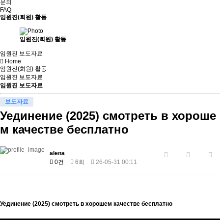
문의
FAQ
임원진(회원) 활동
임원진(회원) 활동
임원진 보도자료
Home
임원진(회원) 활동
임원진 보도자료
임원진 보도자료
보도자료
Уединение (2025) смотреть в хороше
м качестве бесплатно
alena
0건
6회
26-05-31 00:11
Уединение (2025) смотреть в хорошем качестве бесплатно