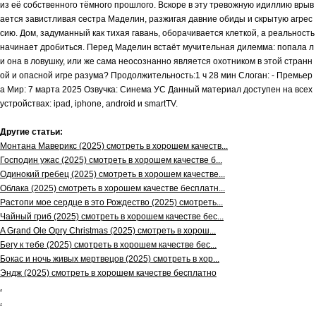
из её собственного тёмного прошлого. Вскоре в эту тревожную идиллию врыв
ается завистливая сестра Маделин, разжигая давние обиды и скрытую агрес
сию. Дом, задуманный как тихая гавань, оборачивается клеткой, а реальность
начинает дробиться. Перед Маделин встаёт мучительная дилемма: попала л
и она в ловушку, или же сама неосознанно является охотником в этой странн
ой и опасной игре разума? Продолжительность:1 ч 28 мин Слоган: - Премьер
а Мир: 7 марта 2025 Озвучка: Синема УС Данный материал доступен на всех
устройствах: ipad, iphone, android и smartTV.
Другие статьи:
Монтана Маверикс (2025) смотреть в хорошем качеств...
Господин ужас (2025) смотреть в хорошем качестве б...
Одинокий гребец (2025) смотреть в хорошем качестве...
Облака (2025) смотреть в хорошем качестве бесплатн...
Растопи мое сердце в это Рождество (2025) смотреть...
Чайный гриб (2025) смотреть в хорошем качестве бес...
A Grand Ole Opry Christmas (2025) смотреть в хорош...
Бегу к тебе (2025) смотреть в хорошем качестве бес...
Бокас и ночь живых мертвецов (2025) смотреть в хор...
Эндж (2025) смотреть в хорошем качестве бесплатно
.
.
.