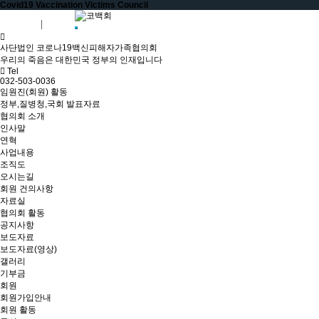
Covid19 Vaccination Victims Council
회원가입
로그인
사단법인 코로나19백신피해자가족협의회
우리의 죽음은 대한민국 정부의 인재입니다
Tel
032-503-0036
임원진(회원) 활동
정부,질병청,국회 발표자료
협의회 소개
인사말
연혁
사업내용
조직도
오시는길
회원 건의사항
자료실
협의회 활동
공지사항
보도자료
보도자료(영상)
갤러리
기부금
회원
회원가입안내
회원 활동