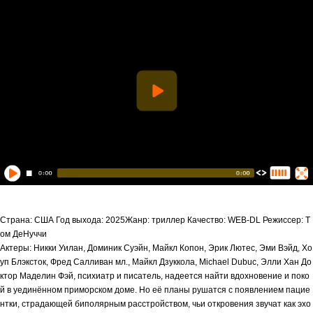
Страна: США Год выхода: 2025Жанр: триллер Качество: WEB-DL Режиссер: Т
ом ДеНуччи
Актеры: Никки Уилан, Доминик Суэйн, Майкл Копон, Эрик Лютес, Эми Вэйд, Хо
уп Блэксток, Фред Салливан мл., Майкл Дзуккола, Michael Dubuc, Элли Хан До
ктор Маделин Фэй, психиатр и писатель, надеется найти вдохновение и поко
й в уединённом приморском доме. Но её планы рушатся с появлением пацие
нтки, страдающей биполярным расстройством, чьи откровения звучат как эхо