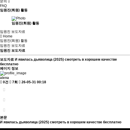
문의
FAQ
임원진(회원) 활동
임원진(회원) 활동
임원진 보도자료
Home
임원진(회원) 활동
임원진 보도자료
임원진 보도자료
보도자료
И явилась дьяволица (2025) смотреть в хорошем качестве
бесплатно
페이지 정보
alena
0건
7회
26-05-31 00:18
본문
И явилась дьяволица (2025) смотреть в хорошем качестве бесплатно