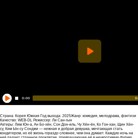
Страна: Корея Южная Год выхода: 2025Жанр: комедия, мелодрама, фэнтези
Качество: WEB-DL Режиссер: Ли Сан-гын
Актеры: Лим Юн-а, Ан Бо-хён, Сон Дон-иль, Чу Хён-ён, Ко Гон-хан, Щин Хён-
су, Ким Ын-су Сонджи — нежная и добрая девушка, мечтающая стать
кондитером, но её жизнь гораздо сложнее, чем она думает. Каждую ночь на
неё падает странное проклятие, превращающее её в неукротимую фурию.