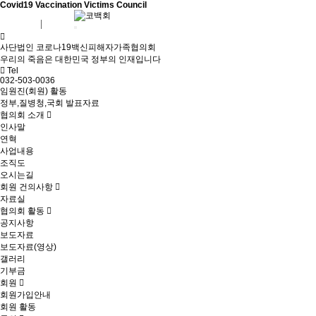
Covid19 Vaccination Victims Council
회원가입
로그인
사단법인 코로나19백신피해자가족협의회
우리의 죽음은 대한민국 정부의 인재입니다
Tel
032-503-0036
임원진(회원) 활동
정부,질병청,국회 발표자료
협의회 소개
인사말
연혁
사업내용
조직도
오시는길
회원 건의사항
자료실
협의회 활동
공지사항
보도자료
보도자료(영상)
갤러리
기부금
회원
회원가입안내
회원 활동