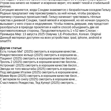
Утром она ничего не помнит и искренне верит, что живёт тихой и стабильной
жизнью.
Ситуация меняется, когда Сонджи знакомится с безработным соседом Гильгу.
Родные предлагают ему присматривать за ней ночью, чтобы раскрыть
причину странных происшествий. Гильгу начинает чувствовать тёплые
чувства к дневной Сонджи, такой мягкой и искренней, но её ночная сущность
вызывает у него страх и недоумение. Чтобы помочь девушке, ему предстоит
разобраться в природе проклятия и найти способ объединить две её
противоположные стороны. Продолжительность:1 ч 52 мин Слоган: -
Премьера Мир: 13 августа 2025 Озвучка: LE-Production, Korean. Original
Данный материал доступен на всех устройствах: ipad, iphone, android и
smartTV.
Другие статьи:
Есть только МиГ (2025) смотреть в хорошем качестве...
Рождественское кольцо (2025) смотреть в хорошем ка...
Пациент (2025) смотреть в хорошем качестве бесплат...
Тролль 2 (2025) смотреть в хорошем качестве беспла...
Астронавт (2025) смотреть в хорошем качестве беспл...
Звезда не того масштаба (2025) смотреть в хорошем ...
Под звёздами Италии (2025) смотреть в хорошем каче...
Мужик Фрэн (2025) смотреть в хорошем качестве бесп...
С ветерком по снегу (2025) смотреть в хорошем каче...
Счастливого Рождества, Тед Купер! (2025) смотреть ...
.
.
.
.
.
.
.
.