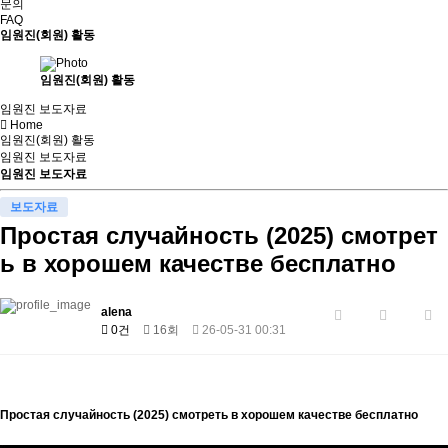
문의
FAQ
임원진(회원) 활동
임원진(회원) 활동
임원진 보도자료
Home
임원진(회원) 활동
임원진 보도자료
임원진 보도자료
보도자료
Простая случайность (2025) смотрет
ь в хорошем качестве бесплатно
alena
0건
16회
26-05-31 00:31
Простая случайность (2025) смотреть в хорошем качестве бесплатно