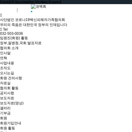
Covid19 Vaccination Victims Council
회원가입
로그인
사단법인 코로나19백신피해자가족협의회
우리의 죽음은 대한민국 정부의 인재입니다
Tel
032-503-0036
임원진(회원) 활동
정부,질병청,국회 발표자료
협의회 소개
인사말
연혁
사업내용
조직도
오시는길
회원 건의사항
자료실
협의회 활동
공지사항
보도자료
보도자료(영상)
갤러리
기부금
회원
회원가입안내
회원 활동