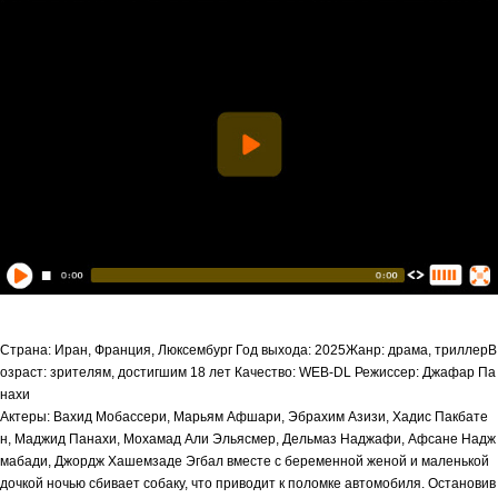
Страна: Иран, Франция, Люксембург Год выхода: 2025Жанр: драма, триллерВ
озраст: зрителям, достигшим 18 лет Качество: WEB-DL Режиссер: Джафар Па
нахи
Актеры: Вахид Мобассери, Марьям Афшари, Эбрахим Азизи, Хадис Пакбате
н, Маджид Панахи, Мохамад Али Эльясмер, Дельмаз Наджафи, Афсане Надж
мабади, Джордж Хашемзаде Эгбал вместе с беременной женой и маленькой
дочкой ночью сбивает собаку, что приводит к поломке автомобиля. Остановив