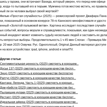
шись у гаража, они встречают Вахида, который уверен, что перед ним офице
р, когда-то пытавший его в тюрьме. Мужчина готов жестоко мстить, но правиль
ный ли он человек выбрал своей жертвой?
Фильм «Простая случайность» (2025) — режиссерский проект Джафара Пана
хи, показанный в основном конкурсе 78-го Каннского кинофестиваля и удосто
енный «Золотой пальмовой ветви». Картина исследует последствия случайн
ых событий, вопросы морали и справедливости, показывая, как один неожида
нный инцидент может изменить судьбу нескольких людей и заставить их дела
ть непростые выборы. Продолжительность:1 ч 45 мин Слоган: - Премьера Ми
р: 20 мая 2025 Озвучка: Рус. Одноголосый, Original Данный материал доступе
н на всех устройствах: ipad, iphone, android и smartTV.
Другие статьи:
Сентиментальная ценность (2025) смотреть в хорошем...
Досье 137 (2025) смотреть в хорошем качестве беспл...
Энцо (2025) смотреть в хорошем качестве бесплатно
Раптус (2025) смотреть в хорошем качестве бесплатн...
Кантара: Легенда. Часть 1 (2025) смотреть в хороше...
Дом убийств (2025) смотреть в хорошем качестве бес...
Пылающие кулаки (2025) смотреть в хорошем качестве...
Рестарт (2025) смотреть в хорошем качестве бесплат...
Идеальная афера (2025) смотреть в хорошем качестве...
Последние дни (2025) смотреть в хорошем качестве б...