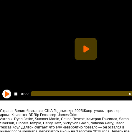
Страна: Великобритания, США Год выхода: 2025Жанр: ужасы, триллер,
драма Качество: BDRip Режиссер: James Grim
Актеры: Ryan Jaske, Summer Martin, Celina Rescott, Камерон Гаксиола, Sarah
Siverson, Cincere Temple, Henry Hetz, Nicky von Gavin, Natasha Perry, Jason
Yescas Коул Далтон считает, что ему невероятно повезло — он остался в
живых после кошмара, пережитого в ночь на Хэллоуин 2018 года. Теперь все