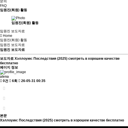
문의
FAQ
임원진(회원) 활동
임원진(회원) 활동
임원진 보도자료
Home
임원진(회원) 활동
임원진 보도자료
임원진 보도자료
보도자료
Хэллоуин: Последствия (2025) смотреть в хорошем качестве
бесплатно
페이지 정보
alena
0건
6회
26-05-31 00:35
본문
Хэллоуин: Последствия (2025) смотреть в хорошем качестве бесплатно