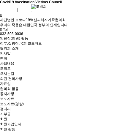
Covid19 Vaccination Victims Council
회원가입
로그인
사단법인 코로나19백신피해자가족협의회
우리의 죽음은 대한민국 정부의 인재입니다
Tel
032-503-0036
임원진(회원) 활동
정부,질병청,국회 발표자료
협의회 소개
인사말
연혁
사업내용
조직도
오시는길
회원 건의사항
자료실
협의회 활동
공지사항
보도자료
보도자료(영상)
갤러리
기부금
회원
회원가입안내
회원 활동