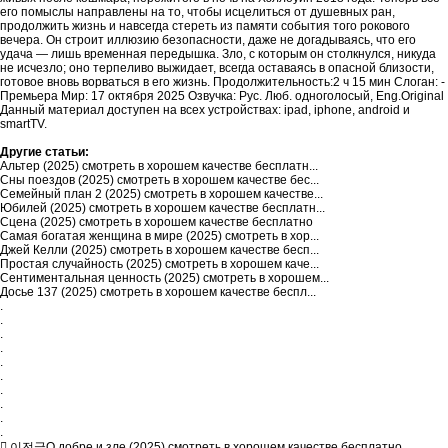
его помыслы направлены на то, чтобы исцелиться от душевных ран,
продолжить жизнь и навсегда стереть из памяти события того рокового
вечера. Он строит иллюзию безопасности, даже не догадываясь, что его
удача — лишь временная передышка. Зло, с которым он столкнулся, никуда
не исчезло; оно терпеливо выжидает, всегда оставаясь в опасной близости,
готовое вновь ворваться в его жизнь. Продолжительность:2 ч 15 мин Слоган: -
Премьера Мир: 17 октября 2025 Озвучка: Рус. Люб. одноголосый, Eng.Original
Данный материал доступен на всех устройствах: ipad, iphone, android и
smartTV.
Другие статьи:
Альтер (2025) смотреть в хорошем качестве бесплатн...
Сны поездов (2025) смотреть в хорошем качестве бес...
Семейный план 2 (2025) смотреть в хорошем качестве...
Юбилей (2025) смотреть в хорошем качестве бесплатн...
Сцена (2025) смотреть в хорошем качестве бесплатно
Самая богатая женщина в мире (2025) смотреть в хор...
Джей Келли (2025) смотреть в хорошем качестве бесп...
Простая случайность (2025) смотреть в хорошем каче...
Сентиментальная ценность (2025) смотреть в хорошем...
Досье 137 (2025) смотреть в хорошем качестве беспл...
.
.
.
.
.
.
.
.
.
.
이전글
О добре и зле (2025) смотреть в хорошем качестве бесплатно