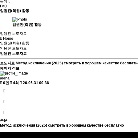
문의
FAQ
임원진(회원) 활동
임원진(회원) 활동
임원진 보도자료
Home
임원진(회원) 활동
임원진 보도자료
임원진 보도자료
보도자료
Метод исключения (2025) смотреть в хорошем качестве бесплатн
페이지 정보
alena
0건
4회
26-05-31 00:36
본문
Метод исключения (2025) смотреть в хорошем качестве бесплатно