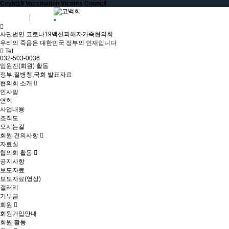
Covid19 Vaccination Victims Council
회원가입
로그인
사단법인 코로나19백신피해자가족협의회
우리의 죽음은 대한민국 정부의 인재입니다
Tel
032-503-0036
임원진(회원) 활동
정부,질병청,국회 발표자료
협의회 소개
인사말
연혁
사업내용
조직도
오시는길
회원 건의사항
자료실
협의회 활동
공지사항
보도자료
보도자료(영상)
갤러리
기부금
회원
회원가입안내
회원 활동