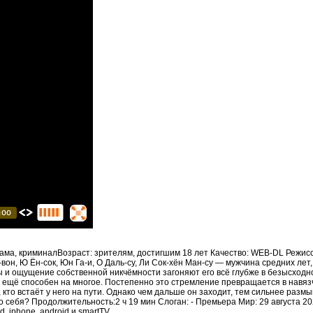
ама, криминалВозраст: зрителям, достигшим 18 лет Качество: WEB-DL Режисс
-вон, Ю Ён-сок, Юн Га-и, О Даль-су, Ли Сок-хён Ман-су — мужчина средних ле
ы и ощущение собственной никчёмности загоняют его всё глубже в безысход
он ещё способен на многое. Постепенно это стремление превращается в навя
 кто встаёт у него на пути. Однако чем дальше он заходит, тем сильнее раз
 себя? Продолжительность:2 ч 19 мин Слоган: - Премьера Мир: 29 августа 2025
, iphone, android и smartTV.