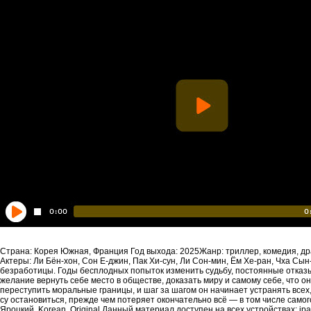
Страна: Корея Южная, Франция Год выхода: 2025Жанр: триллер, комедия, др
Актеры: Ли Бён-хон, Сон Е-джин, Пак Хи-сун, Ли Сон-мин, Ём Хе-ран, Чха Сын
безработицы. Годы бесплодных попыток изменить судьбу, постоянные отказ
желание вернуть себе место в обществе, доказать миру и самому себе, что 
переступить моральные границы, и шаг за шагом он начинает устранять всех,
су остановиться, прежде чем потеряет окончательно всё — в том числе самого
Яроцкий, Korean. Original Данный материал доступен на всех устройствах: ipad