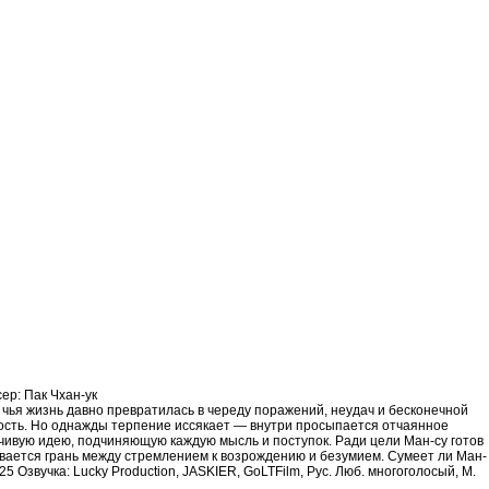
ер: Пак Чхан-ук
т, чья жизнь давно превратилась в череду поражений, неудач и бесконечной
ность. Но однажды терпение иссякает — внутри просыпается отчаянное
зчивую идею, подчиняющую каждую мысль и поступок. Ради цели Ман-су готов
мывается грань между стремлением к возрождению и безумием. Сумеет ли Ман-
 Озвучка: Lucky Production, JASKIER, GoLTFilm, Рус. Люб. многоголосый, М.