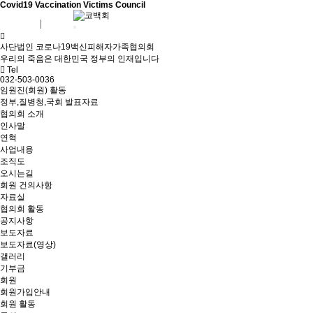
Covid19 Vaccination Victims Council
회원가입
로그인
사단법인 코로나19백신피해자가족협의회
우리의 죽음은 대한민국 정부의 인재입니다
Tel
032-503-0036
임원진(회원) 활동
정부,질병청,국회 발표자료
협의회 소개
인사말
연혁
사업내용
조직도
오시는길
회원 건의사항
자료실
협의회 활동
공지사항
보도자료
보도자료(영상)
갤러리
기부금
회원
회원가입안내
회원 활동