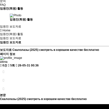
문의
FAQ
임원진(회원) 활동
임원진(회원) 활동
임원진 보도자료
Home
임원진(회원) 활동
임원진 보도자료
임원진 보도자료
보도자료
Скалолазы (2025) смотреть в хорошем качестве бесплатно
페이지 정보
alena
0건
5회
26-05-31 00:36
본문
Скалолазы (2025) смотреть в хорошем качестве бесплатно