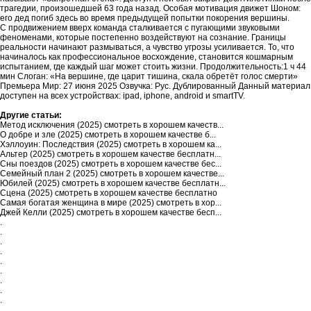
трагедии, произошедшей 63 года назад. Особая мотивация движет Шоном:
его дед погиб здесь во время предыдущей попытки покорения вершины.
С продвижением вверх команда сталкивается с пугающими звуковыми
феноменами, которые постепенно воздействуют на сознание. Границы
реальности начинают размываться, а чувство угрозы усиливается. То, что
начиналось как профессиональное восхождение, становится кошмарным
испытанием, где каждый шаг может стоить жизни. Продолжительность:1 ч 44
мин Слоган: «На вершине, где царит тишина, скала обретёт голос смерти»
Премьера Мир: 27 июня 2025 Озвучка: Рус. Дублированный Данный материал
доступен на всех устройствах: ipad, iphone, android и smartTV.
Другие статьи:
Метод исключения (2025) смотреть в хорошем качеств...
О добре и зле (2025) смотреть в хорошем качестве б...
Хэллоуин: Последствия (2025) смотреть в хорошем ка...
Альтер (2025) смотреть в хорошем качестве бесплатн...
Сны поездов (2025) смотреть в хорошем качестве бес...
Семейный план 2 (2025) смотреть в хорошем качестве...
Юбилей (2025) смотреть в хорошем качестве бесплатн...
Сцена (2025) смотреть в хорошем качестве бесплатно
Самая богатая женщина в мире (2025) смотреть в хор...
Джей Келли (2025) смотреть в хорошем качестве бесп...
.
.
.
.
.
.
.
.
.
.