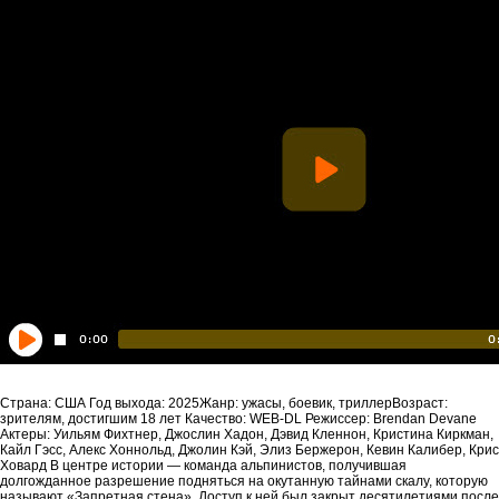
Страна: США Год выхода: 2025Жанр: ужасы, боевик, триллерВозраст:
зрителям, достигшим 18 лет Качество: WEB-DL Режиссер: Brendan Devane
Актеры: Уильям Фихтнер, Джослин Хадон, Дэвид Кленнон, Кристина Киркман,
Кайл Гэсс, Алекс Хоннольд, Джолин Кэй, Элиз Бержерон, Кевин Калибер, Крис
Ховард В центре истории — команда альпинистов, получившая
долгожданное разрешение подняться на окутанную тайнами скалу, которую
называют «Запретная стена». Доступ к ней был закрыт десятилетиями после