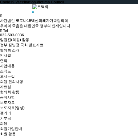
Covid19 Vaccination Victims Council
회원가입
로그인
사단법인 코로나19백신피해자가족협의회
우리의 죽음은 대한민국 정부의 인재입니다
Tel
032-503-0036
임원진(회원) 활동
정부,질병청,국회 발표자료
협의회 소개
인사말
연혁
사업내용
조직도
오시는길
회원 건의사항
자료실
협의회 활동
공지사항
보도자료
보도자료(영상)
갤러리
기부금
회원
회원가입안내
회원 활동