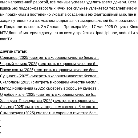
ом с напряжённой работой, всё меньше успевая уделять время дочери. Оста
вшись без поддержки взрослых, Фуки всё сильнее увлекается терапевтически
ми практиками и постепенно уходит в созданный ею фантазийный мир, где н
аходит утешение и возможность скрыться от эмоциональной боли реальност
и. Продолжительность:2 ч Слоган: - Премьера Мир: 17 мая 2025 Озвучка: Kimc
hiTV Данный материал доступен на всех устройствах: ipad, iphone, android и s
martTV.
Другие статьи:
Сорванец (2025) смотреть в хорошем качестве беспла...
Чёрный космос (2025) смотреть в хорошем качестве б...
После охоты (2025) смотреть в хорошем качестве бес...
Сущность (2025) смотреть в хорошем качестве беспла...
Скалолазы (2025) смотреть в хорошем качестве беспл...
Метод исключения (2025) смотреть в хорошем качеств...
О добре и зле (2025) смотреть в хорошем качестве б...
Хэллоуин: Последствия (2025) смотреть в хорошем ка...
Альтер (2025) смотреть в хорошем качестве бесплатн...
Сны поездов (2025) смотреть в хорошем качестве бес...
.
.
.
.