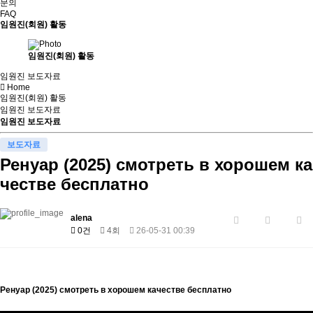
문의
FAQ
임원진(회원) 활동
임원진(회원) 활동
임원진 보도자료
Home
임원진(회원) 활동
임원진 보도자료
임원진 보도자료
보도자료
Ренуар (2025) смотреть в хорошем ка
честве бесплатно
alena
0건
4회
26-05-31 00:39
Ренуар (2025) смотреть в хорошем качестве бесплатно