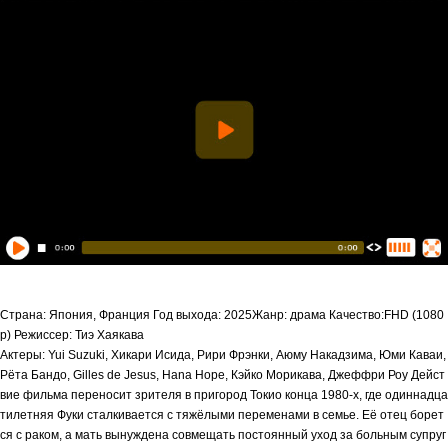
Страна: Япония, Франция Год выхода: 2025Жанр: драма Качество:FHD (1080
p) Режиссер: Тиэ Хаякава
Актеры: Yui Suzuki, Хикари Исида, Рири Фрэнки, Аюму Накадзима, Юми Каваи,
Рёта Бандо, Gilles de Jesus, Hana Hope, Кэйко Морикава, Джеффри Роу Дейст
вие фильма переносит зрителя в пригород Токио конца 1980-х, где одиннадца
тилетняя Фуки сталкивается с тяжёлыми переменами в семье. Её отец борет
ся с раком, а мать вынуждена совмещать постоянный уход за больным супруг