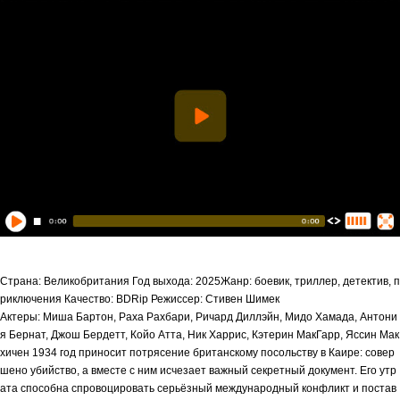
Страна: Великобритания Год выхода: 2025Жанр: боевик, триллер, детектив, п
риключения Качество: BDRip Режиссер: Стивен Шимек
Актеры: Миша Бартон, Раха Рахбари, Ричард Диллэйн, Мидо Хамада, Антони
я Бернат, Джош Бердетт, Койо Атта, Ник Харрис, Кэтерин МакГарр, Яссин Мак
хичен 1934 год приносит потрясение британскому посольству в Каире: совер
шено убийство, а вместе с ним исчезает важный секретный документ. Его утр
ата способна спровоцировать серьёзный международный конфликт и постав