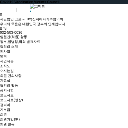
Covid19 Vaccination Victims Council
회원가입
로그인
사단법인 코로나19백신피해자가족협의회
우리의 죽음은 대한민국 정부의 인재입니다
Tel
032-503-0036
임원진(회원) 활동
정부,질병청,국회 발표자료
협의회 소개
인사말
연혁
사업내용
조직도
오시는길
회원 건의사항
자료실
협의회 활동
공지사항
보도자료
보도자료(영상)
갤러리
기부금
회원
회원가입안내
회원 활동