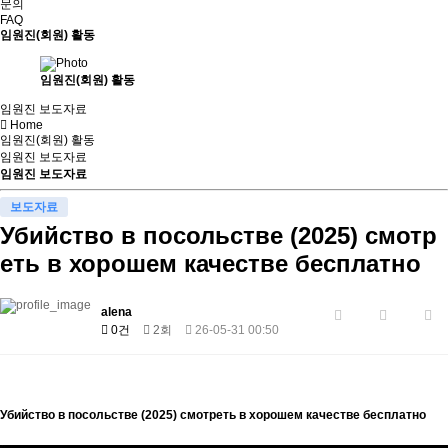
문의
FAQ
임원진(회원) 활동
임원진(회원) 활동
임원진 보도자료
Home
임원진(회원) 활동
임원진 보도자료
임원진 보도자료
보도자료
Убийство в посольстве (2025) смотр
еть в хорошем качестве бесплатно
alena
0건
2회
26-05-31 00:50
Убийство в посольстве (2025) смотреть в хорошем качестве бесплатно