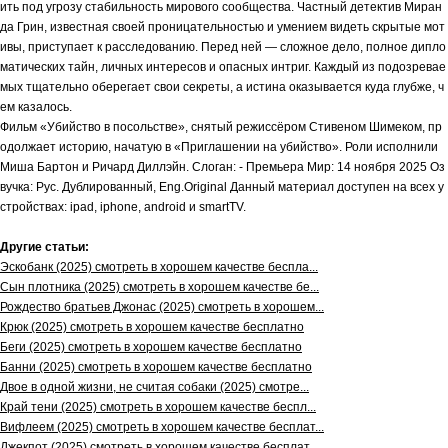
ить под угрозу стабильность мирового сообщества. Частный детектив Миран
да Грин, известная своей проницательностью и умением видеть скрытые мот
ивы, приступает к расследованию. Перед ней — сложное дело, полное дипло
матических тайн, личных интересов и опасных интриг. Каждый из подозревае
мых тщательно оберегает свои секреты, а истина оказывается куда глубже, ч
ем казалось.
Фильм «Убийство в посольстве», снятый режиссёром Стивеном Шимеком, пр
одолжает историю, начатую в «Приглашении на убийство». Роли исполнили
Миша Бартон и Ричард Диллэйн. Слоган: - Премьера Мир: 14 ноября 2025 Оз
вучка: Рус. Дублированный, Eng.Original Данный материал доступен на всех у
стройствах: ipad, iphone, android и smartTV.
Другие статьи:
Эскобанк (2025) смотреть в хорошем качестве беспла...
Сын плотника (2025) смотреть в хорошем качестве бе...
Рождество братьев Джонас (2025) смотреть в хорошем...
Крюк (2025) смотреть в хорошем качестве бесплатно
Беги (2025) смотреть в хорошем качестве бесплатно
Банни (2025) смотреть в хорошем качестве бесплатно
Двое в одной жизни, не считая собаки (2025) смотре...
Край тени (2025) смотреть в хорошем качестве беспл...
Вифлеем (2025) смотреть в хорошем качестве бесплат...
Джекпот (2025) смотреть в хорошем качестве бесплат...