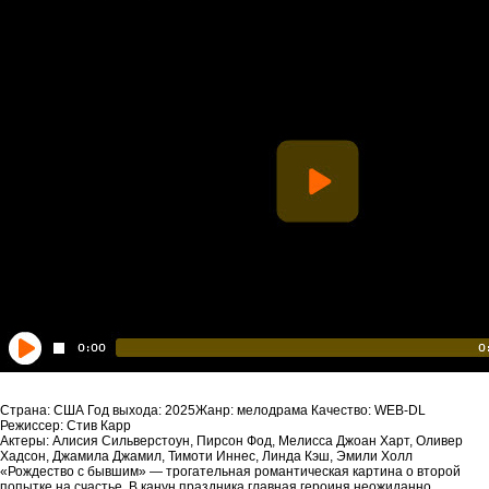
Страна: США Год выхода: 2025Жанр: мелодрама Качество: WEB-DL
Режиссер: Стив Карр
Актеры: Алисия Сильверстоун, Пирсон Фод, Мелисса Джоан Харт, Оливер
Хадсон, Джамила Джамил, Тимоти Иннес, Линда Кэш, Эмили Холл
«Рождество с бывшим» — трогательная романтическая картина о второй
попытке на счастье. В канун праздника главная героиня неожиданно