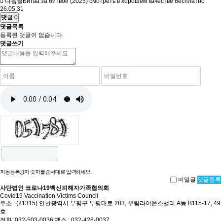
다음글
Битва за битвой (2025) смотреть в хорошем качестве бесплатно
26.05.31
댓글
0
댓글목록
등록된 댓글이 없습니다.
댓글쓰기
자동등록방지 숫자를 순서대로 입력하세요.
비밀글
댓글등록
사단법인 코로나19백신피해자가족협의회
Covid19 Vaccination Victims Council
주소 : (21315) 인천광역시 부평구 부평대로 283, 우림라이온스밸리 A동 B115-17, 49
호
전화: 032-503-0036 팩스 : 032-428-0037