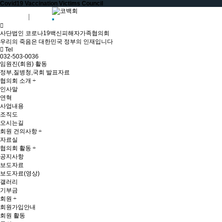
Covid19 Vaccination Victims Council
회원가입
로그인
사단법인 코로나19백신피해자가족협의회
우리의 죽음은 대한민국 정부의 인재입니다
Tel
032-503-0036
임원진(회원) 활동
정부,질병청,국회 발표자료
협의회 소개
인사말
연혁
사업내용
조직도
오시는길
회원 건의사항
자료실
협의회 활동
공지사항
보도자료
보도자료(영상)
갤러리
기부금
회원
회원가입안내
회원 활동