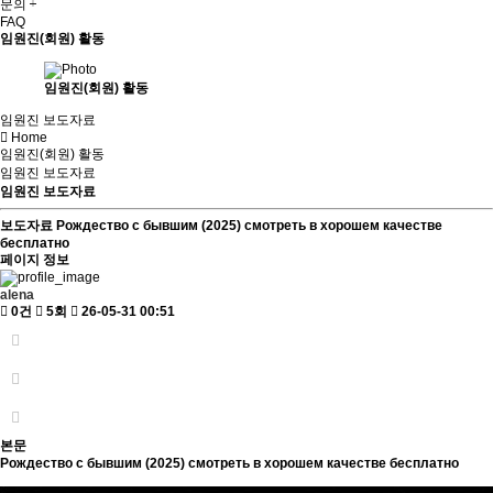
문의
FAQ
임원진(회원) 활동
임원진(회원) 활동
임원진 보도자료
Home
임원진(회원) 활동
임원진 보도자료
임원진 보도자료
보도자료
Рождество с бывшим (2025) смотреть в хорошем качестве
бесплатно
페이지 정보
alena
0건
5회
26-05-31 00:51
본문
Рождество с бывшим (2025) смотреть в хорошем качестве бесплатно