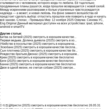
сталкивается с человеком, которого когда-то любила. Её тщательно
продуманные планы рушатся, когда прошлое возвращается с новой силой.
Между искренними разговорами и болью утраченных чувств рождается
надежда — а может, и новая любовь. На фоне зимнего волшебства ей
предстоит сделать выбор: отпустить прошлое или поверить в чудо и начать
всё заново. Слоган: - Премьера Мир: 12 ноября 2025 Озвучка: Синема УС,
Eng.Original Данный материал доступен на всех устройствах: ipad, iphone,
android и smartTV.
Другие статьи:
Битва за битвой (2025) смотреть в хорошем качестве...
Первая ведьма. Долина дьявола (2025) смотреть в хо...
Убийство в посольстве (2025) смотреть в хорошем ка...
Эскобанк (2025) смотреть в хорошем качестве беспла...
Сын плотника (2025) смотреть в хорошем качестве бе...
Рождество братьев Джонас (2025) смотреть в хорошем...
Крюк (2025) смотреть в хорошем качестве бесплатно
Беги (2025) смотреть в хорошем качестве бесплатно
Банни (2025) смотреть в хорошем качестве бесплатно
Двое в одной жизни, не считая собаки (2025) смотре...
.
.
.
.
.
.
.
.
.
.
이전글
Кристи (2025) смотреть в хорошем качестве бесплатно
26.05.31