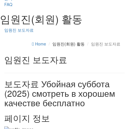
FAQ
임원진(회원) 활동
임원진 보도자료
Home
임원진(회원) 활동
임원진 보도자료
임원진 보도자료
보도자료
Убойная суббота
(2025) смотреть в хорошем
качестве бесплатно
페이지 정보