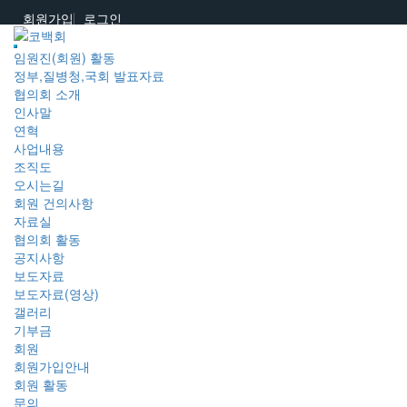
회원가입
로그인
임원진(회원) 활동
정부,질병청,국회 발표자료
협의회 소개
인사말
연혁
사업내용
조직도
오시는길
회원 건의사항
자료실
협의회 활동
공지사항
보도자료
보도자료(영상)
갤러리
기부금
회원
회원가입안내
회원 활동
문의