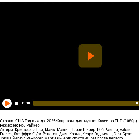
Страна: США Год выхода: 2025Жанр: комедия, музыка Качество:FHD (1080p)
Режиссер: Роб Райнер
Актеры: Кристофер Гест, Майкл Маккин, Гарри Ширер, Роб Райнер, Valerie
Franco, Джеффри С.Дж. Вэнстон, Джин Кроми, Керри Гадлимен, Гарт Брукс,
Триша Йервуд Режиссёр Марти Диберги спустя 40 лет после первого