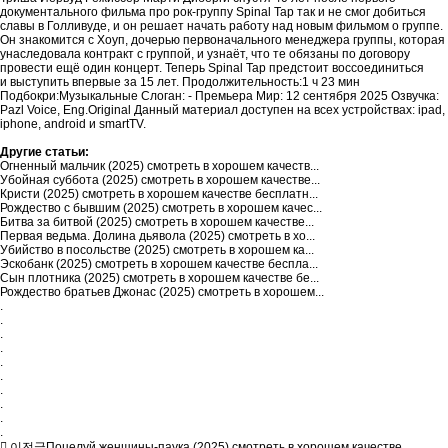
документального фильма про рок-группу Spinal Tap так и не смог добиться
славы в Голливуде, и он решает начать работу над новым фильмом о группе.
Он знакомится с Хоуп, дочерью первоначального менеджера группы, которая
унаследовала контракт с группой, и узнаёт, что те обязаны по договору
провести ещё один концерт. Теперь Spinal Tap предстоит воссоединиться
и выступить впервые за 15 лет. Продолжительность:1 ч 23 мин
Подбокри:Музыкальные Слоган: - Премьера Мир: 12 сентября 2025 Озвучка:
Pazl Voice, Eng.Original Данный материал доступен на всех устройствах: ipad,
iphone, android и smartTV.
Другие статьи:
Огненный мальчик (2025) смотреть в хорошем качеств...
Убойная суббота (2025) смотреть в хорошем качестве...
Кристи (2025) смотреть в хорошем качестве бесплатн...
Рождество с бывшим (2025) смотреть в хорошем качес...
Битва за битвой (2025) смотреть в хорошем качестве...
Первая ведьма. Долина дьявола (2025) смотреть в хо...
Убийство в посольстве (2025) смотреть в хорошем ка...
Эскобанк (2025) смотреть в хорошем качестве беспла...
Сын плотника (2025) смотреть в хорошем качестве бе...
Рождество братьев Джонас (2025) смотреть в хорошем...
.
.
.
.
.
.
.
.
.
.
이전글
Поцелуй женщины-паука (2025) смотреть в хорошем качестве