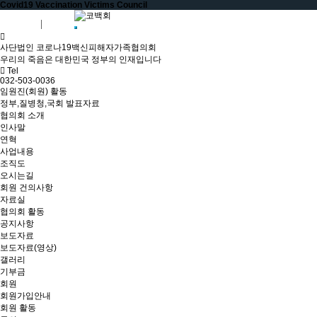
Covid19 Vaccination Victims Council
회원가입
로그인
사단법인 코로나19백신피해자가족협의회
우리의 죽음은 대한민국 정부의 인재입니다
Tel
032-503-0036
임원진(회원) 활동
정부,질병청,국회 발표자료
협의회 소개
인사말
연혁
사업내용
조직도
오시는길
회원 건의사항
자료실
협의회 활동
공지사항
보도자료
보도자료(영상)
갤러리
기부금
회원
회원가입안내
회원 활동