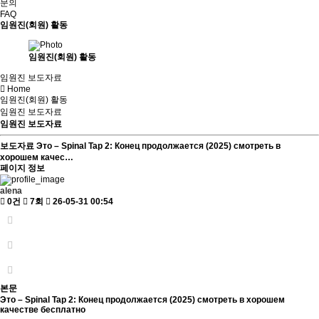
문의
FAQ
임원진(회원) 활동
임원진(회원) 활동
임원진 보도자료
Home
임원진(회원) 활동
임원진 보도자료
임원진 보도자료
보도자료
Это – Spinal Tap 2: Конец продолжается (2025) смотреть в
хорошем качес…
페이지 정보
alena
0건
7회
26-05-31 00:54
본문
Это – Spinal Tap 2: Конец продолжается (2025) смотреть в хорошем
качестве бесплатно