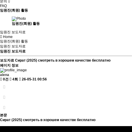
문의
FAQ
임원진(회원) 활동
임원진(회원) 활동
임원진 보도자료
Home
임원진(회원) 활동
임원진 보도자료
임원진 보도자료
보도자료
Сират (2025) смотреть в хорошем качестве бесплатно
페이지 정보
alena
0건
4회
26-05-31 00:56
본문
Сират (2025) смотреть в хорошем качестве бесплатно