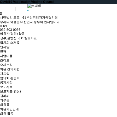
Covid19 Vaccination Victims Council
회원가입
로그인
사단법인 코로나19백신피해자가족협의회
우리의 죽음은 대한민국 정부의 인재입니다
Tel
032-503-0036
임원진(회원) 활동
정부,질병청,국회 발표자료
협의회 소개
인사말
연혁
사업내용
조직도
오시는길
회원 건의사항
자료실
협의회 활동
공지사항
보도자료
보도자료(영상)
갤러리
기부금
회원
회원가입안내
회원 활동