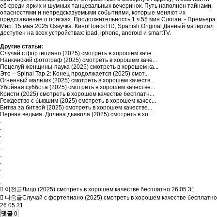
её среди ярких и шумных танцевальных вечеринок. Путь наполнен тайнами,
опасностями и непредсказуемыми событиями, которые меняют их
представление о поисках. Продолжительность:1 ч 55 мин Слоган: - Премьера
Мир: 15 мая 2025 Озвучка: КиноПоиск HD, Spanish Original Данный материал
доступен на всех устройствах: ipad, iphone, android и smartTV.
Другие статьи:
Случай с фортепиано (2025) смотреть в хорошем каче...
Нанкинский фотограф (2025) смотреть в хорошем каче...
Поцелуй женщины-паука (2025) смотреть в хорошем ка...
Это – Spinal Tap 2: Конец продолжается (2025) смот...
Огненный мальчик (2025) смотреть в хорошем качеств...
Убойная суббота (2025) смотреть в хорошем качестве...
Кристи (2025) смотреть в хорошем качестве бесплатн...
Рождество с бывшим (2025) смотреть в хорошем качес...
Битва за битвой (2025) смотреть в хорошем качестве...
Первая ведьма. Долина дьявола (2025) смотреть в хо...
.
.
.
.
.
.
.
.
.
.
이전글
Лицо (2025) смотреть в хорошем качестве бесплатно
26.05.31
다음글
Случай с фортепиано (2025) смотреть в хорошем качестве бесплатно
26.05.31
댓글
0