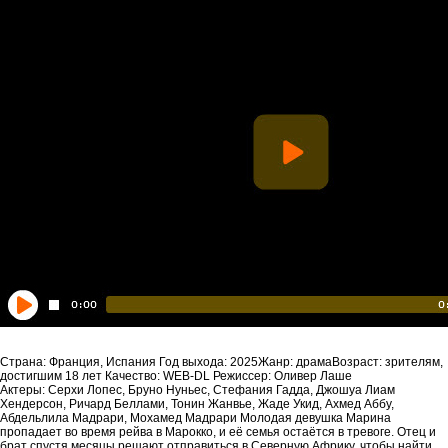
Страна: Франция, Испания Год выхода: 2025Жанр: драмаВозраст: зрителям,
достигшим 18 лет Качество: WEB-DL Режиссер: Оливер Лаше
Актеры: Серхи Лопес, Бруно Нуньес, Стефания Гадда, Джошуа Лиам
Хендерсон, Ричард Беллами, Тонин Жанвье, Жаде Укид, Ахмед Аббу,
Абдельлила Мадрари, Мохамед Мадрари Молодая девушка Марина
пропадает во время рейва в Марокко, и её семья остаётся в тревоге. Отец и
брат спустя месяцы решают отправиться в Северную Африку, чтобы найти