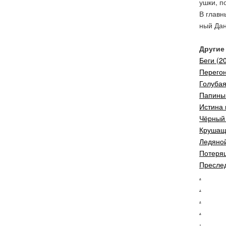
ушки, п
В главн
ный Дан
Другие 
Беги (2
Перегон
Голубая
Папины 
Истина 
Чёрный 
Крушаща
Ледяной
Потеряш
Преслед
.
.
.
.
.