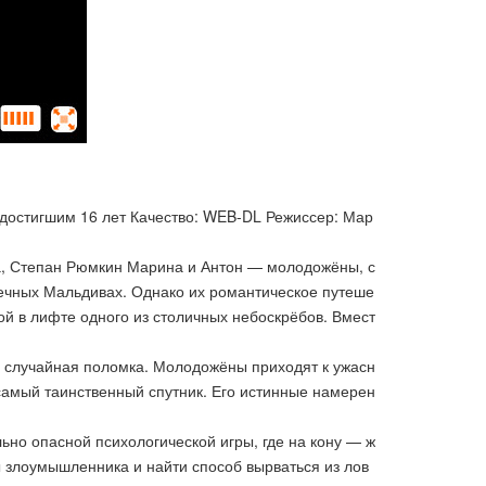
 достигшим 16 лет Качество: WEB-DL Режиссер: Мар
а, Степан Рюмкин Марина и Антон — молодожёны, с
ечных Мальдивах. Однако их романтическое путеше
ой в лифте одного из столичных небоскрёбов. Вмест
не случайная поломка. Молодожёны приходят к ужасн
 самый таинственный спутник. Его истинные намерен
но опасной психологической игры, где на кону — ж
ы злоумышленника и найти способ вырваться из лов