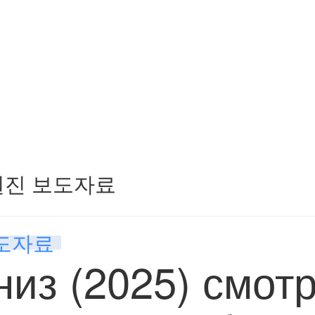
원진 보도자료
도자료
низ (2025) смот