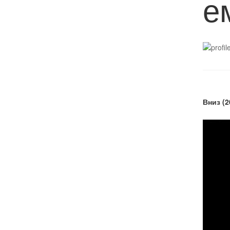
е
Вниз (