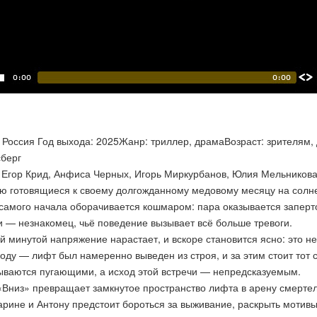
 Россия Год выхода: 2025Жанр: триллер, драмаВозраст: зрителям,
берг
 Егор Крид, Анфиса Черных, Игорь Миркурбанов, Юлия Мельников
ю готовящиеся к своему долгожданному медовому месяцу на солн
 самого начала оборачивается кошмаром: пара оказывается заперт
и — незнакомец, чьё поведение вызывает всё больше тревоги.
й минутой напряжение нарастает, и вскоре становится ясно: это 
оду — лифт был намеренно выведен из строя, и за этим стоит тот
ываются пугающими, а исход этой встречи — непредсказуемым.
Вниз» превращает замкнутое пространство лифта в арену смертель
арине и Антону предстоит бороться за выживание, раскрыть мотив