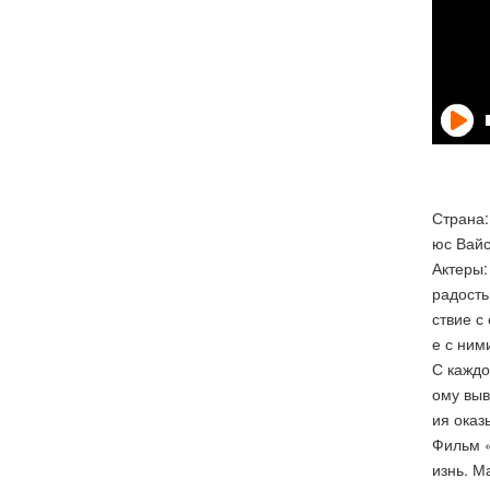
Страна:
юс Вайс
Актеры:
радость
ствие с
е с ним
С каждо
ому выв
ия оказ
Фильм «
изнь. М