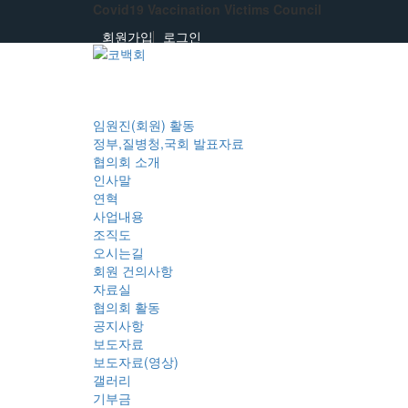
Covid19 Vaccination Victims Council
회원가입
로그인
임원진(회원) 활동
정부,질병청,국회 발표자료
협의회 소개
인사말
연혁
사업내용
조직도
오시는길
회원 건의사항
자료실
협의회 활동
공지사항
보도자료
보도자료(영상)
갤러리
기부금