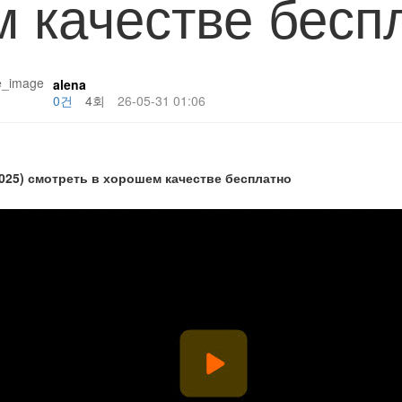
м качестве бесп
alena
0건
4회
26-05-31 01:06
2025) смотреть в хорошем качестве бесплатно