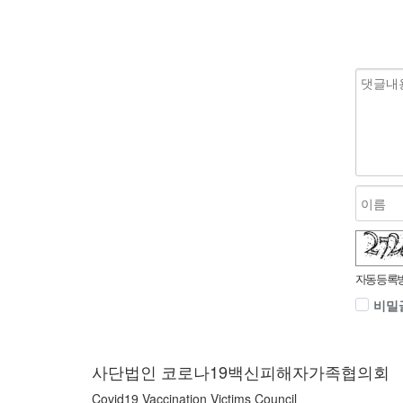
숫자음성듣기
새로고침
자동등록방
비밀
사단법인 코로나19백신피해자가족협의회
Covid19 Vaccination Victims Council