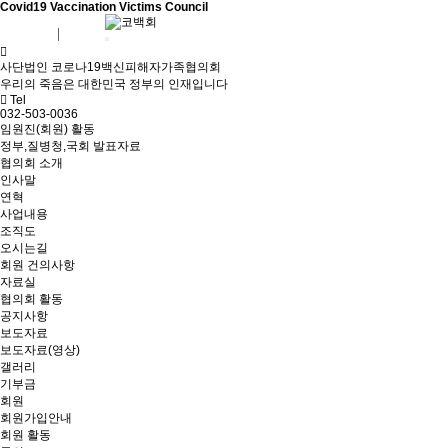
Covid19 Vaccination Victims Council
회원가입
로그인
사단법인 코로나19백신피해자가족협의회
우리의 죽음은 대한민국 정부의 인재입니다
Tel
032-503-0036
임원진(회원) 활동
정부,질병청,국회 발표자료
협의회 소개
인사말
연혁
사업내용
조직도
오시는길
회원 건의사항
자료실
협의회 활동
공지사항
보도자료
보도자료(영상)
갤러리
기부금
회원
회원가입안내
회원 활동