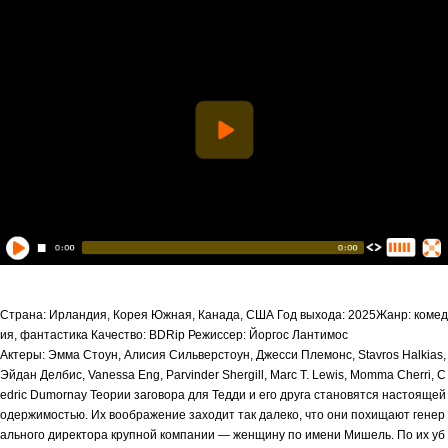
Страна: Ирландия, Корея Южная, Канада, США Год выхода: 2025Жанр: комед
ия, фантастика Качество: BDRip Режиссер: Йоргос Лантимос
Актеры: Эмма Стоун, Алисия Сильверстоун, Джесси Племонс, Stavros Halkias,
Эйдан Делбис, Vanessa Eng, Parvinder Shergill, Marc T. Lewis, Momma Cherri, C
edric Dumornay Теории заговора для Тедди и его друга становятся настоящей
одержимостью. Их воображение заходит так далеко, что они похищают генер
ального директора крупной компании — женщину по имени Мишель. По их уб