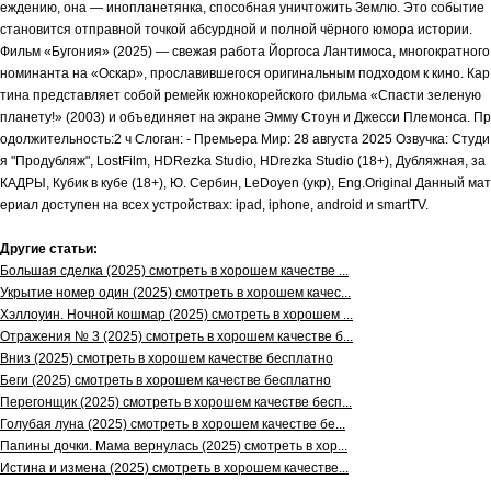
еждению, она — инопланетянка, способная уничтожить Землю. Это событие
становится отправной точкой абсурдной и полной чёрного юмора истории.
Фильм «Бугония» (2025) — свежая работа Йоргоса Лантимоса, многократного
номинанта на «Оскар», прославившегося оригинальным подходом к кино. Кар
тина представляет собой ремейк южнокорейского фильма «Спасти зеленую
планету!» (2003) и объединяет на экране Эмму Стоун и Джесси Племонса. Пр
одолжительность:2 ч Слоган: - Премьера Мир: 28 августа 2025 Озвучка: Студи
я "Продубляж", LostFilm, HDRezka Studio, HDrezka Studio (18+), Дубляжная, за
КАДРЫ, Кубик в кубе (18+), Ю. Сербин, LeDoyen (укр), Eng.Original Данный мат
ериал доступен на всех устройствах: ipad, iphone, android и smartTV.
Другие статьи:
Большая сделка (2025) смотреть в хорошем качестве ...
Укрытие номер один (2025) смотреть в хорошем качес...
Хэллоуин. Ночной кошмар (2025) смотреть в хорошем ...
Отражения № 3 (2025) смотреть в хорошем качестве б...
Вниз (2025) смотреть в хорошем качестве бесплатно
Беги (2025) смотреть в хорошем качестве бесплатно
Перегонщик (2025) смотреть в хорошем качестве бесп...
Голубая луна (2025) смотреть в хорошем качестве бе...
Папины дочки. Мама вернулась (2025) смотреть в хор...
Истина и измена (2025) смотреть в хорошем качестве...
.