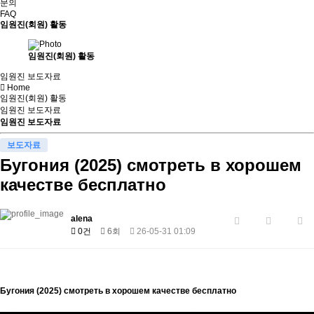
문의
FAQ
임원진(회원) 활동
임원진(회원) 활동
임원진 보도자료
Home
임원진(회원) 활동
임원진 보도자료
임원진 보도자료
보도자료
Бугония (2025) смотреть в хорошем
качестве бесплатно
alena
0건
6회
26-05-31 01:09
Бугония (2025) смотреть в хорошем качестве бесплатно