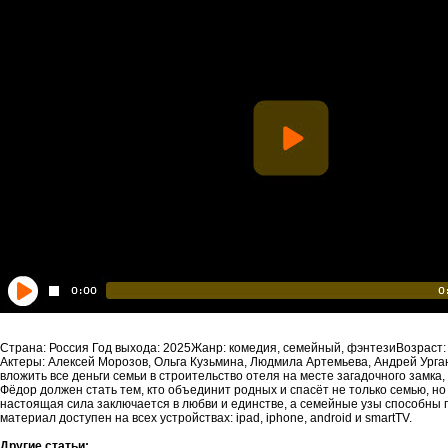
Страна: Россия Год выхода: 2025Жанр: комедия, семейный, фэнтезиВозраст:
Актеры: Алексей Морозов, Ольга Кузьмина, Людмила Артемьева, Андрей Урга
вложить все деньги семьи в строительство отеля на месте загадочного замк
Фёдор должен стать тем, кто объединит родных и спасёт не только семью, но и
настоящая сила заключается в любви и единстве, а семейные узы способны п
материал доступен на всех устройствах: ipad, iphone, android и smartTV.
Другие статьи: