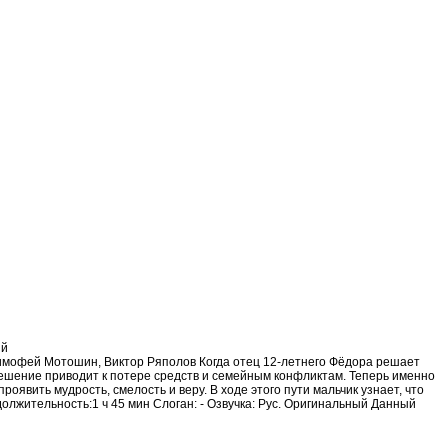
ий
 Тимофей Мотошин, Виктор Ряполов Когда отец 12-летнего Фёдора решает
 решение приводит к потере средств и семейным конфликтам. Теперь именно
оявить мудрость, смелость и веру. В ходе этого пути мальчик узнает, что
олжительность:1 ч 45 мин Слоган: - Озвучка: Рус. Оригинальный Данный