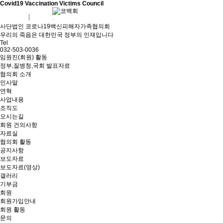
Covid19 Vaccination Victims Council
회원가입
로그인
사단법인 코로나19백신피해자가족협의회
우리의 죽음은 대한민국 정부의 인재입니다
Tel
032-503-0036
임원진(회원) 활동
정부,질병청,국회 발표자료
협의회 소개
인사말
연혁
사업내용
조직도
오시는길
회원 건의사항
자료실
협의회 활동
공지사항
보도자료
보도자료(영상)
갤러리
기부금
회원
회원가입안내
회원 활동
문의