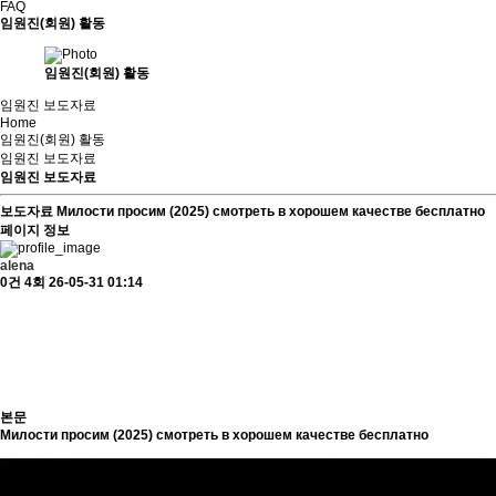
FAQ
임원진(회원) 활동
임원진(회원) 활동
임원진 보도자료
Home
임원진(회원) 활동
임원진 보도자료
임원진 보도자료
보도자료
Милости просим (2025) смотреть в хорошем качестве бесплатно
페이지 정보
alena
0건
4회
26-05-31 01:14
본문
Милости просим (2025) смотреть в хорошем качестве бесплатно