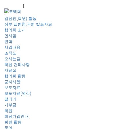
회원가입
로그인
임원진(회원) 활동
정부,질병청,국회 발표자료
협의회 소개
인사말
연혁
사업내용
조직도
오시는길
회원 건의사항
자료실
협의회 활동
공지사항
보도자료
보도자료(영상)
갤러리
기부금
회원
회원가입안내
회원 활동
문의