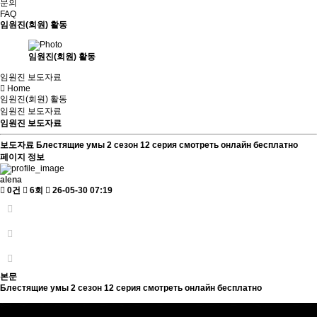
문의
FAQ
임원진(회원) 활동
임원진(회원) 활동
임원진 보도자료
Home
임원진(회원) 활동
임원진 보도자료
임원진 보도자료
보도자료
Блестящие умы 2 сезон 12 серия смотреть онлайн бесплатно
페이지 정보
alena
0건
6회
26-05-30 07:19
본문
Блестящие умы 2 сезон 12 серия смотреть онлайн бесплатно