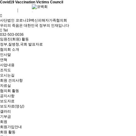
Covid19 Vaccination Victims Council
회원가입
로그인
사단법인 코로나19백신피해자가족협의회
우리의 죽음은 대한민국 정부의 인재입니다
Tel
032-503-0036
임원진(회원) 활동
정부,질병청,국회 발표자료
협의회 소개
인사말
연혁
사업내용
조직도
오시는길
회원 건의사항
자료실
협의회 활동
공지사항
보도자료
보도자료(영상)
갤러리
기부금
회원
회원가입안내
회원 활동