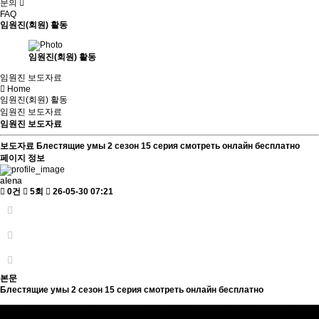
문의
FAQ
임원진(회원) 활동
임원진(회원) 활동
임원진 보도자료
Home
임원진(회원) 활동
임원진 보도자료
임원진 보도자료
보도자료
Блестящие умы 2 сезон 15 серия смотреть онлайн бесплатно
페이지 정보
alena
0건
5회
26-05-30 07:21
본문
Блестящие умы 2 сезон 15 серия смотреть онлайн бесплатно