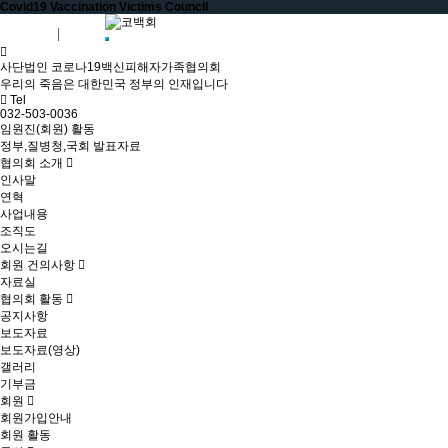
Covid19 Vaccination Victims Council
회원가입
로그인
사단법인 코로나19백신피해자가족협의회
우리의 죽음은 대한민국 정부의 인재입니다
Tel
032-503-0036
임원진(회원) 활동
정부,질병청,국회 발표자료
협의회 소개
인사말
연혁
사업내용
조직도
오시는길
회원 건의사항
자료실
협의회 활동
공지사항
보도자료
보도자료(영상)
갤러리
기부금
회원
회원가입안내
회원 활동