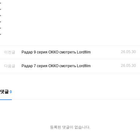
.
.
.
.
.
.
26.05.30
이전글
Радар 9 серия ОККО смотреть Lordfilm
26.05.30
다음글
Радар 7 серия ОККО смотреть Lordfilm
댓글
0
등록된 댓글이 없습니다.