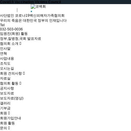
Covid19 Vaccination Victims Council
회원가입
로그인
사단법인 코로나19백신피해자가족협의회
우리의 죽음은 대한민국 정부의 인재입니다
Tel
032-503-0036
임원진(회원) 활동
정부,질병청,국회 발표자료
협의회 소개
인사말
연혁
사업내용
조직도
오시는길
회원 건의사항
자료실
협의회 활동
공지사항
보도자료
보도자료(영상)
갤러리
기부금
회원
회원가입안내
회원 활동
문의