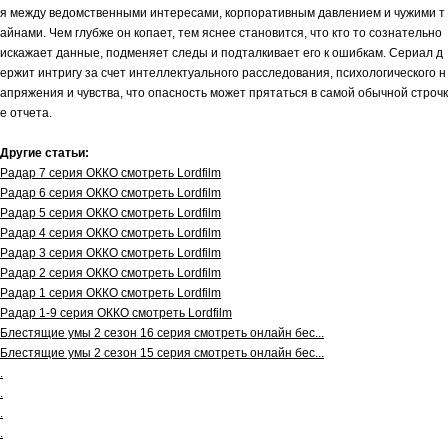
я между ведомственными интересами, корпоративным давлением и чужими т
айнами. Чем глубже он копает, тем яснее становится, что кто то сознательно
искажает данные, подменяет следы и подталкивает его к ошибкам. Сериал д
ержит интригу за счет интеллектуального расследования, психологического н
апряжения и чувства, что опасность может прятаться в самой обычной строчк
е отчета.
Другие статьи:
Радар 7 серия ОККО смотреть Lordfilm
Радар 6 серия ОККО смотреть Lordfilm
Радар 5 серия ОККО смотреть Lordfilm
Радар 4 серия ОККО смотреть Lordfilm
Радар 3 серия ОККО смотреть Lordfilm
Радар 2 серия ОККО смотреть Lordfilm
Радар 1 серия ОККО смотреть Lordfilm
Радар 1-9 серия ОККО смотреть Lordfilm
Блестящие умы 2 сезон 16 серия смотреть онлайн бес...
Блестящие умы 2 сезон 15 серия смотреть онлайн бес...
.
.
.
.