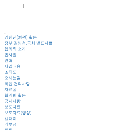
회원가입
로그인
임원진(회원) 활동
정부,질병청,국회 발표자료
협의회 소개
인사말
연혁
사업내용
조직도
오시는길
회원 건의사항
자료실
협의회 활동
공지사항
보도자료
보도자료(영상)
갤러리
기부금
회원