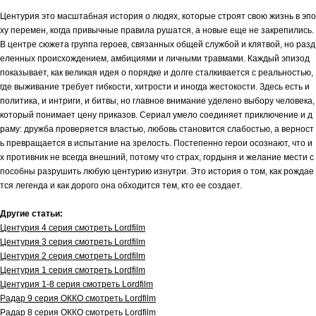
Центурия это масштабная история о людях, которые строят свою жизнь в эпо
ху перемен, когда привычные правила рушатся, а новые еще не закрепились.
В центре сюжета группа героев, связанных общей службой и клятвой, но разд
еленных происхождением, амбициями и личными травмами. Каждый эпизод
показывает, как великая идея о порядке и долге сталкивается с реальностью,
где выживание требует гибкости, хитрости и иногда жестокости. Здесь есть и
политика, и интриги, и битвы, но главное внимание уделено выбору человека,
который понимает цену приказов. Сериал умело соединяет приключение и д
раму: дружба проверяется властью, любовь становится слабостью, а верност
ь превращается в испытание на зрелость. Постепенно герои осознают, что и
х противник не всегда внешний, потому что страх, гордыня и желание мести с
пособны разрушить любую центурию изнутри. Это история о том, как рождае
тся легенда и как дорого она обходится тем, кто ее создает.
Другие статьи:
Центурия 4 серия смотреть Lordfilm
Центурия 3 серия смотреть Lordfilm
Центурия 2 серия смотреть Lordfilm
Центурия 1 серия смотреть Lordfilm
Центурия 1-8 серия смотреть Lordfilm
Радар 9 серия ОККО смотреть Lordfilm
Радар 8 серия ОККО смотреть Lordfilm