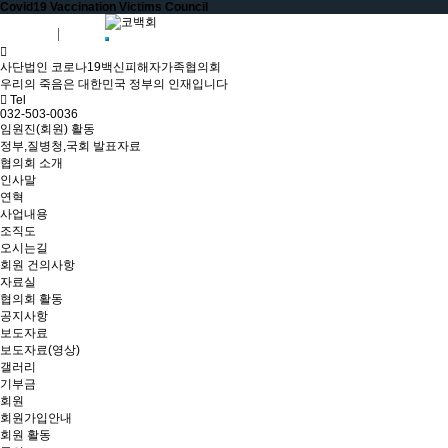
Covid19 Vaccination Victims Council
회원가입
로그인
사단법인 코로나19백신피해자가족협의회
우리의 죽음은 대한민국 정부의 인재입니다
Tel
032-503-0036
임원진(회원) 활동
정부,질병청,국회 발표자료
협의회 소개
인사말
연혁
사업내용
조직도
오시는길
회원 건의사항
자료실
협의회 활동
공지사항
보도자료
보도자료(영상)
갤러리
기부금
회원
회원가입안내
회원 활동