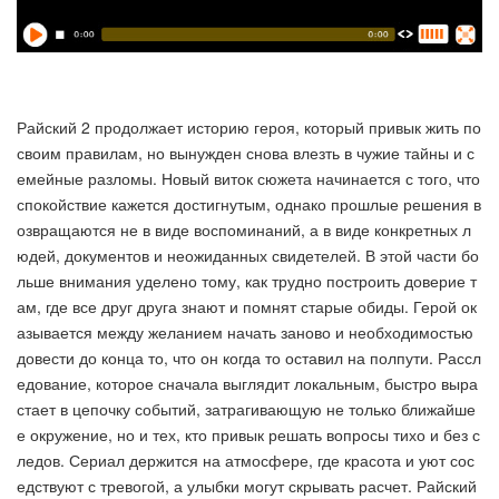
Райский 2 продолжает историю героя, который привык жить по
своим правилам, но вынужден снова влезть в чужие тайны и с
емейные разломы. Новый виток сюжета начинается с того, что
спокойствие кажется достигнутым, однако прошлые решения в
озвращаются не в виде воспоминаний, а в виде конкретных л
юдей, документов и неожиданных свидетелей. В этой части бо
льше внимания уделено тому, как трудно построить доверие т
ам, где все друг друга знают и помнят старые обиды. Герой ок
азывается между желанием начать заново и необходимостью
довести до конца то, что он когда то оставил на полпути. Рассл
едование, которое сначала выглядит локальным, быстро выра
стает в цепочку событий, затрагивающую не только ближайше
е окружение, но и тех, кто привык решать вопросы тихо и без с
ледов. Сериал держится на атмосфере, где красота и уют сос
едствуют с тревогой, а улыбки могут скрывать расчет. Райский