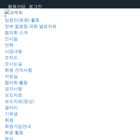
회원가입
로그인
임원진(회원) 활동
정부,질병청,국회 발표자료
협의회 소개
인사말
연혁
사업내용
조직도
오시는길
회원 건의사항
자료실
협의회 활동
공지사항
보도자료
보도자료(영상)
갤러리
기부금
회원
회원가입안내
회원 활동
문의