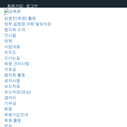
회원가입
로그인
임원진(회원) 활동
정부,질병청,국회 발표자료
협의회 소개
인사말
연혁
사업내용
조직도
오시는길
회원 건의사항
자료실
협의회 활동
공지사항
보도자료
보도자료(영상)
갤러리
기부금
회원
회원가입안내
회원 활동
문의