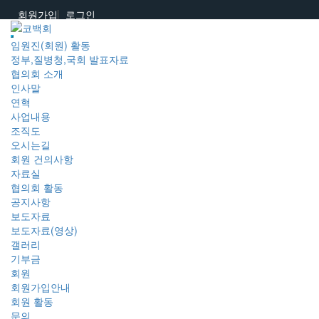
회원가입
로그인
임원진(회원) 활동
정부,질병청,국회 발표자료
협의회 소개
인사말
연혁
사업내용
조직도
오시는길
회원 건의사항
자료실
협의회 활동
공지사항
보도자료
보도자료(영상)
갤러리
기부금
회원
회원가입안내
회원 활동
문의