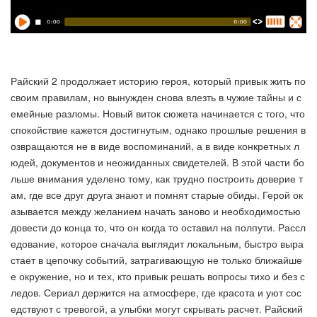
Райский 2 продолжает историю героя, который привык жить по
своим правилам, но вынужден снова влезть в чужие тайны и с
емейные разломы. Новый виток сюжета начинается с того, что
спокойствие кажется достигнутым, однако прошлые решения в
озвращаются не в виде воспоминаний, а в виде конкретных л
юдей, документов и неожиданных свидетелей. В этой части бо
льше внимания уделено тому, как трудно построить доверие т
ам, где все друг друга знают и помнят старые обиды. Герой ок
азывается между желанием начать заново и необходимостью
довести до конца то, что он когда то оставил на полпути. Рассл
едование, которое сначала выглядит локальным, быстро выра
стает в цепочку событий, затрагивающую не только ближайше
е окружение, но и тех, кто привык решать вопросы тихо и без с
ледов. Сериал держится на атмосфере, где красота и уют сос
едствуют с тревогой, а улыбки могут скрывать расчет. Райский