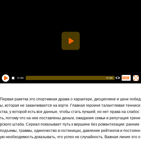
Первая ракетка это спортивная драма о характере, дисциплине и цене побед
ы, которая не заканчивается на корте. Главная героиня талантливая тенниси
стка, у которой есть все данные, чтобы стать лучшей, но нет права на слабос
ть, потому что на нее поставлены деньги, ожидания семьи и репутация трене
рского штаба. Сериал показывает путь к вершине без романтизации: ранние
подъемы, травмы, одиночество в гостиницах, давление рейтингов и постоянн
ую необходимость доказывать, что успех не случайность. Важная линия это о