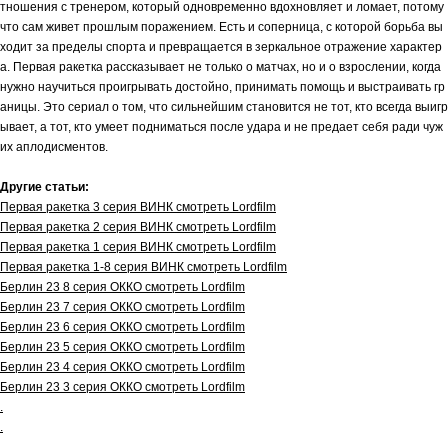
тношения с тренером, который одновременно вдохновляет и ломает, потому
что сам живет прошлым поражением. Есть и соперница, с которой борьба вы
ходит за пределы спорта и превращается в зеркальное отражение характер
а. Первая ракетка рассказывает не только о матчах, но и о взрослении, когда
нужно научиться проигрывать достойно, принимать помощь и выстраивать гр
аницы. Это сериал о том, что сильнейшим становится не тот, кто всегда выигр
ывает, а тот, кто умеет подниматься после удара и не предает себя ради чуж
их аплодисментов.
Другие статьи:
Первая ракетка 3 серия ВИНК смотреть Lordfilm
Первая ракетка 2 серия ВИНК смотреть Lordfilm
Первая ракетка 1 серия ВИНК смотреть Lordfilm
Первая ракетка 1-8 серия ВИНК смотреть Lordfilm
Берлин 23 8 серия ОККО смотреть Lordfilm
Берлин 23 7 серия ОККО смотреть Lordfilm
Берлин 23 6 серия ОККО смотреть Lordfilm
Берлин 23 5 серия ОККО смотреть Lordfilm
Берлин 23 4 серия ОККО смотреть Lordfilm
Берлин 23 3 серия ОККО смотреть Lordfilm
.
.
.