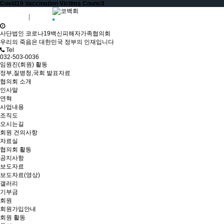
Covid19 Vaccination Victims Council
회원가입
로그인
사단법인 코로나19백신피해자가족협의회
우리의 죽음은 대한민국 정부의 인재입니다
Tel
032-503-0036
임원진(회원) 활동
정부,질병청,국회 발표자료
협의회 소개
인사말
연혁
사업내용
조직도
오시는길
회원 건의사항
자료실
협의회 활동
공지사항
보도자료
보도자료(영상)
갤러리
기부금
회원
회원가입안내
회원 활동