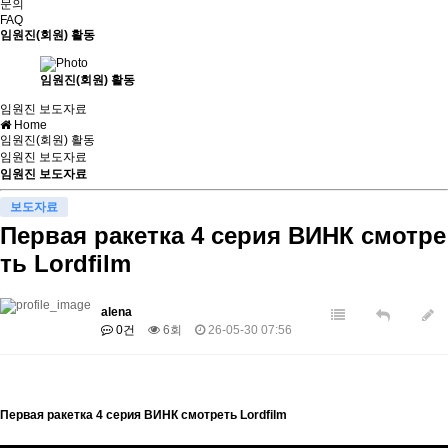
문의
FAQ
임원진(회원) 활동
임원진(회원) 활동
임원진 보도자료
Home
임원진(회원) 활동
임원진 보도자료
임원진 보도자료
보도자료
Первая ракетка 4 серия ВИНК смотре
ть Lordfilm
alena
0건
6회
26-05-30 07:56
Первая ракетка 4 серия ВИНК смотреть Lordfilm